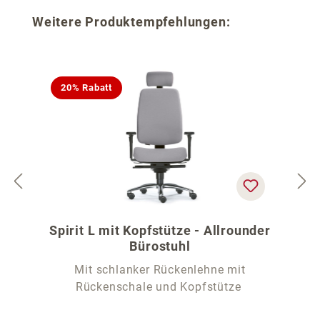
Produktgalerie überspringen
Weitere Produktempfehlungen:
20% Rabatt
Spirit L mit Kopfstütze - Allrounder
Bürostuhl
Mit schlanker Rückenlehne mit
Rückenschale und Kopfstütze