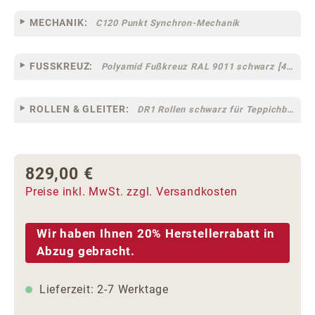
MECHANIK:
C120 Punkt Synchron-Mechanik
FUSSKREUZ:
Polyamid Fußkreuz RAL 9011 schwarz [44]
ROLLEN & GLEITER:
DR1 Rollen schwarz für Teppichböden [10]
829,00 €
Regulärer Preis:
Preise inkl. MwSt. zzgl. Versandkosten
Wir haben Ihnen 20% Herstellerrabatt in
Abzug gebracht.
Lieferzeit: 2-7 Werktage