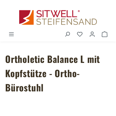
Zum Hauptinhalt springen
Du hast 0 Produ
Ware
Ortholetic Balance L mit
Kopfstütze - Ortho-
Bürostuhl