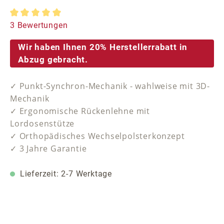
Durchschnittliche Bewertung von 5 von 5 Sternen
3 Bewertungen
Wir haben Ihnen 20% Herstellerrabatt in
Abzug gebracht.
✓ Punkt-Synchron-Mechanik - wahlweise mit 3D-
Mechanik
✓ Ergonomische Rückenlehne mit
Lordosenstütze
✓ Orthopädisches Wechselpolsterkonzept
✓ 3 Jahre Garantie
Lieferzeit: 2-7 Werktage