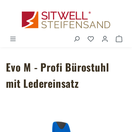
Zum Hauptinhalt springen
Du hast 0 Produ
Ware
Evo M - Profi Bürostuhl
mit Ledereinsatz
Bildergalerie überspringen