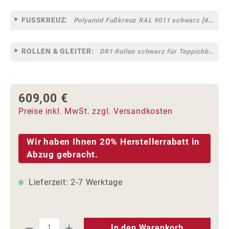
FUSSKREUZ:
Polyamid Fußkreuz RAL 9011 schwarz [44]
ROLLEN & GLEITER:
DR1 Rollen schwarz für Teppichböden [10]
609,00 €
Regulärer Preis:
Preise inkl. MwSt. zzgl. Versandkosten
Wir haben Ihnen 20% Herstellerrabatt in
Abzug gebracht.
Lieferzeit: 2-7 Werktage
Produkt Anzahl: Gib den gewünschten We
In den Warenkorb