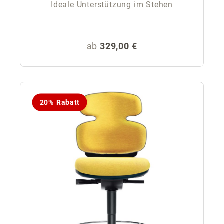
Ideale Unterstützung im Stehen
Regulärer Preis:
ab
329,00 €
20% Rabatt