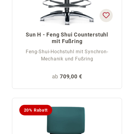
Sun H - Feng Shui Counterstuhl
mit Fußring
Feng-Shui-Hochstuhl mit Synchron-
Mechanik und Fußring
Regulärer Preis:
ab
709,00 €
20% Rabatt