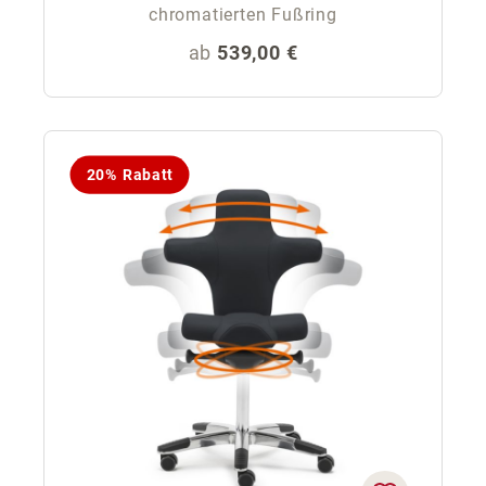
chromatierten Fußring
Regulärer Preis:
ab
539,00 €
20% Rabatt