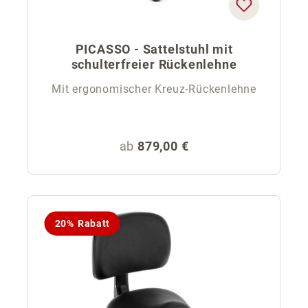
PICASSO - Sattelstuhl mit
schulterfreier Rückenlehne
Mit ergonomischer Kreuz-Rückenlehne
Regulärer Preis:
ab
879,00 €
20% Rabatt