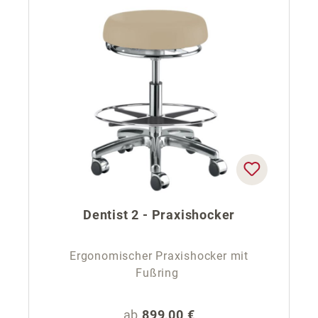
Dentist 2 - Praxishocker
Ergonomischer Praxishocker mit
Fußring
Regulärer Preis:
ab
899,00 €