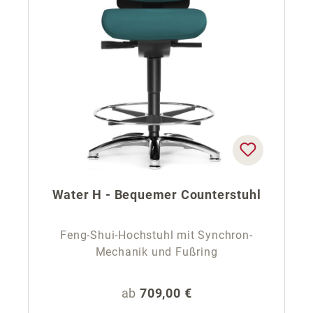
Water H - Bequemer Counterstuhl
Feng-Shui-Hochstuhl mit Synchron-
Mechanik und Fußring
Regulärer Preis:
ab
709,00 €