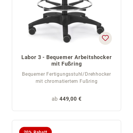
Labor 3 - Bequemer Arbeitshocker
mit Fußring
Bequemer Fertigungsstuhl/Drehhocker
mit chromatiertem Fußring
Regulärer Preis:
ab
449,00 €
20% Rabatt