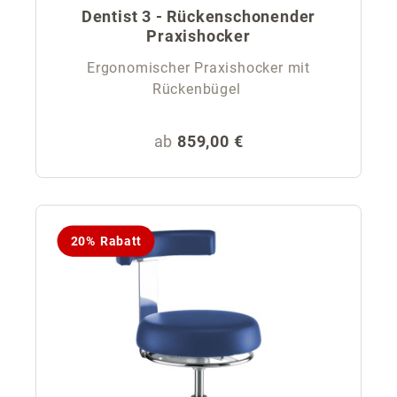
Dentist 3 - Rückenschonender
Praxishocker
Ergonomischer Praxishocker mit
Rückenbügel
Regulärer Preis:
ab
859,00 €
20% Rabatt