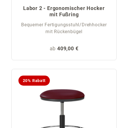
Labor 2 - Ergonomischer Hocker
mit Fußring
Bequemer Fertigungsstuhl/Drehhocker
mit Rückenbügel
Regulärer Preis:
ab
409,00 €
20% Rabatt