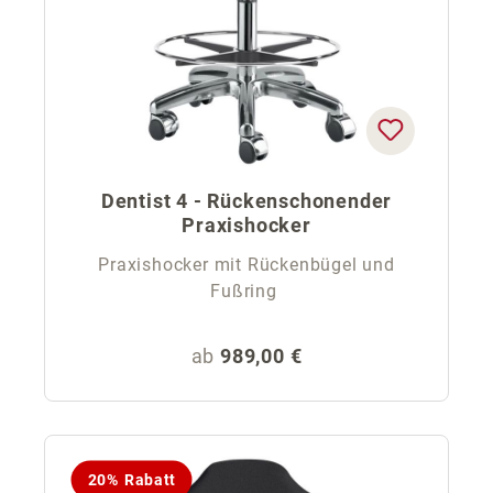
Dentist 4 - Rückenschonender
Praxishocker
Praxishocker mit Rückenbügel und
Fußring
Regulärer Preis:
ab
989,00 €
20% Rabatt