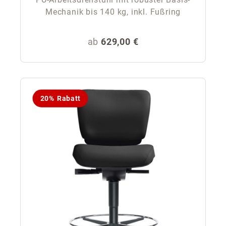
Mechanik bis 140 kg, inkl. Fußring
Regulärer Preis:
ab
629,00 €
20% Rabatt