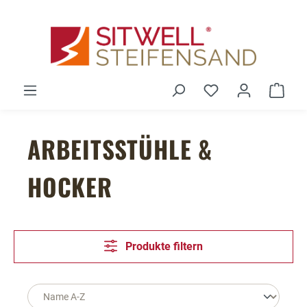
Zum Hauptinhalt springen
Du hast 0 Produ
Ware
ARBEITSSTÜHLE &
HOCKER
Produkte filtern