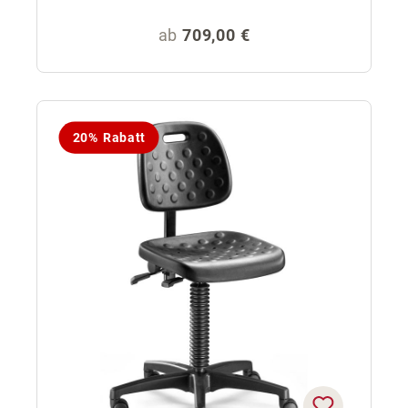
Regulärer Preis:
ab
709,00 €
20% Rabatt