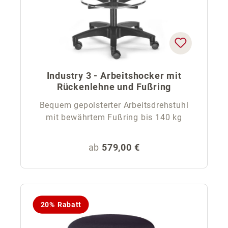
Industry 3 - Arbeitshocker mit
Rückenlehne und Fußring
Bequem gepolsterter Arbeitsdrehstuhl
mit bewährtem Fußring bis 140 kg
Regulärer Preis:
ab
579,00 €
20% Rabatt