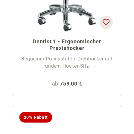
Dentist 1 - Ergonomischer
Praxishocker
Bequemer Praxisstuhl / Drehhocker mit
rundem Hocker-Sitz
Regulärer Preis:
ab
759,00 €
20% Rabatt