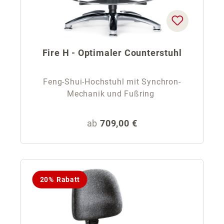
Fire H - Optimaler Counterstuhl
Feng-Shui-Hochstuhl mit Synchron-
Mechanik und Fußring
Regulärer Preis:
ab
709,00 €
20% Rabatt