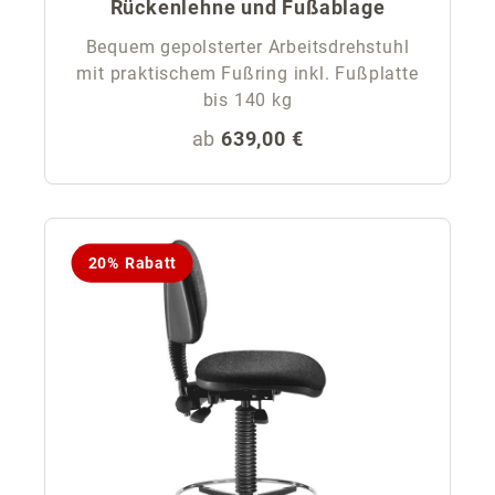
Rückenlehne und Fußablage
Bequem gepolsterter Arbeitsdrehstuhl
mit praktischem Fußring inkl. Fußplatte
bis 140 kg
Regulärer Preis:
ab
639,00 €
20% Rabatt