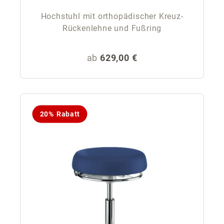
Hochstuhl mit orthopädischer Kreuz-
Rückenlehne und Fußring
Regulärer Preis:
ab
629,00 €
20% Rabatt