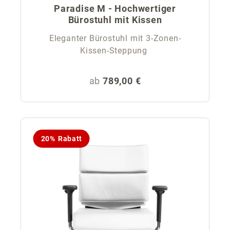
Paradise M - Hochwertiger
Bürostuhl mit Kissen
Eleganter Bürostuhl mit 3-Zonen-
Kissen-Steppung
Regulärer Preis:
ab
789,00 €
20% Rabatt