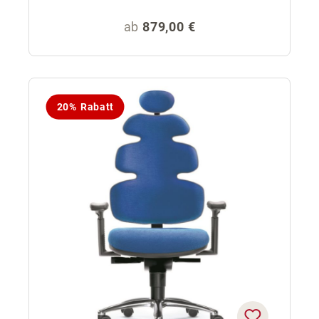
Regulärer Preis:
ab
879,00 €
20% Rabatt