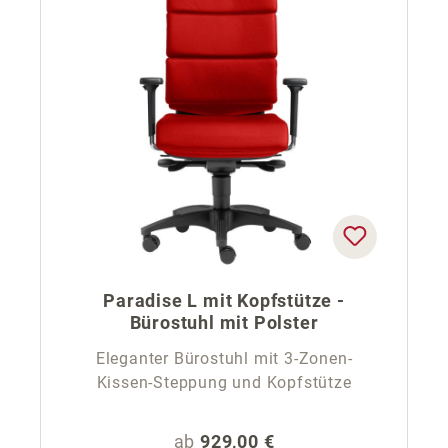
Paradise L mit Kopfstütze -
Bürostuhl mit Polster
Eleganter Bürostuhl mit 3-Zonen-
Kissen-Steppung und Kopfstütze
Regulärer Preis:
ab
929,00 €