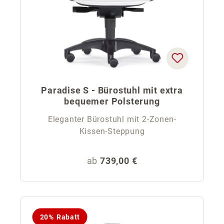
Paradise S - Bürostuhl mit extra
bequemer Polsterung
Eleganter Bürostuhl mit 2-Zonen-
Kissen-Steppung
Regulärer Preis:
ab
739,00 €
20% Rabatt