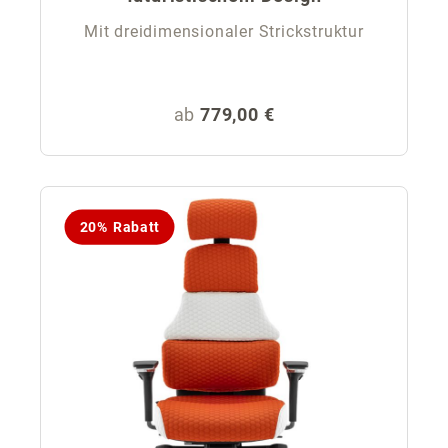
Mit dreidimensionaler Strickstruktur
Regulärer Preis:
ab
779,00 €
20% Rabatt