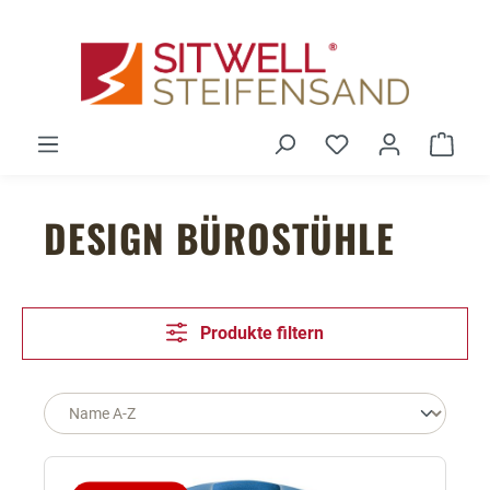
Zum Hauptinhalt springen
Du hast 0 Produ
Ware
DESIGN BÜROSTÜHLE
Produkte filtern