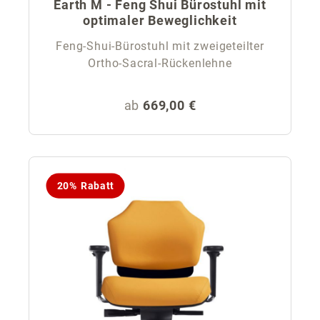
Earth M - Feng Shui Bürostuhl mit
optimaler Beweglichkeit
Feng-Shui-Bürostuhl mit zweigeteilter
Ortho-Sacral-Rückenlehne
Regulärer Preis:
ab
669,00 €
20% Rabatt