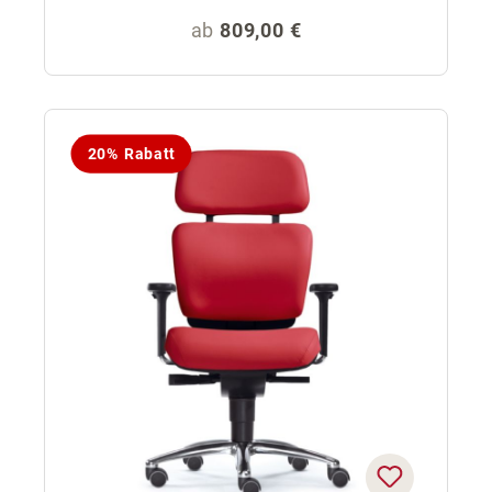
Regulärer Preis:
ab
809,00 €
20% Rabatt