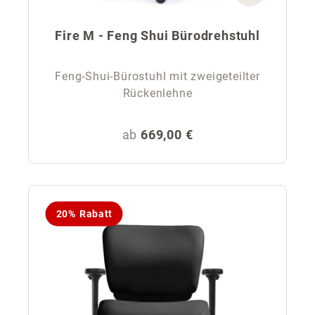
Fire M - Feng Shui Bürodrehstuhl
Feng-Shui-Bürostuhl mit zweigeteilter
Rückenlehne
Regulärer Preis:
ab
669,00 €
20% Rabatt