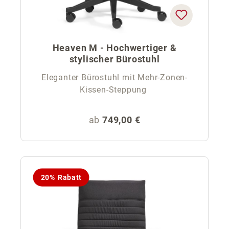
Heaven M - Hochwertiger &
stylischer Bürostuhl
Eleganter Bürostuhl mit Mehr-Zonen-
Kissen-Steppung
Regulärer Preis:
ab
749,00 €
20% Rabatt