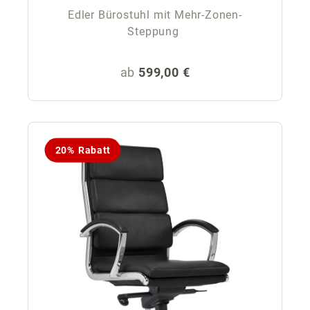
Edler Bürostuhl mit Mehr-Zonen-
Steppung
Regulärer Preis:
ab
599,00 €
20% Rabatt