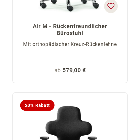
Air M - Rückenfreundlicher
Bürostuhl
Mit orthopädischer Kreuz-Rückenlehne
Regulärer Preis:
ab
579,00 €
20% Rabatt