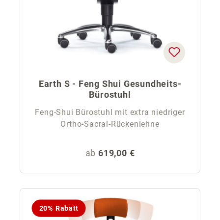
Earth S - Feng Shui Gesundheits-
Bürostuhl
Feng-Shui Bürostuhl mit extra niedriger
Ortho-Sacral-Rückenlehne
Regulärer Preis:
ab
619,00 €
20% Rabatt