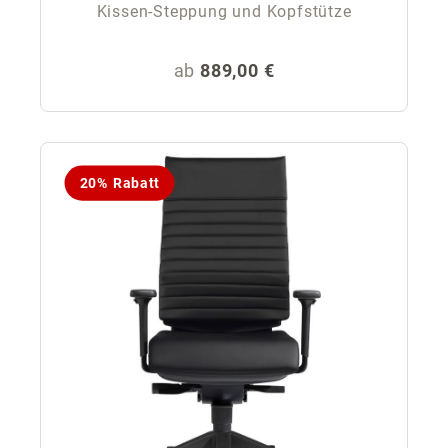
Kissen-Steppung und Kopfstütze
Regulärer Preis:
ab
889,00 €
20% Rabatt