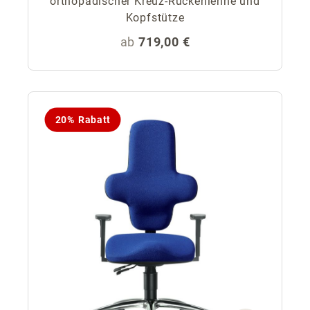
orthopädischer Kreuz-Rückenlehne und
Kopfstütze
Regulärer Preis:
ab
719,00 €
20% Rabatt