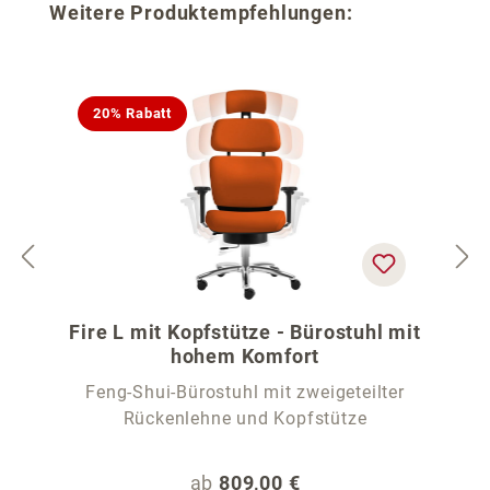
Produktgalerie überspringen
Weitere Produktempfehlungen:
20% Rabatt
Fire L mit Kopfstütze - Bürostuhl mit
hohem Komfort
Feng-Shui-Bürostuhl mit zweigeteilter
Rückenlehne und Kopfstütze
Regulärer Preis:
ab
809,00 €