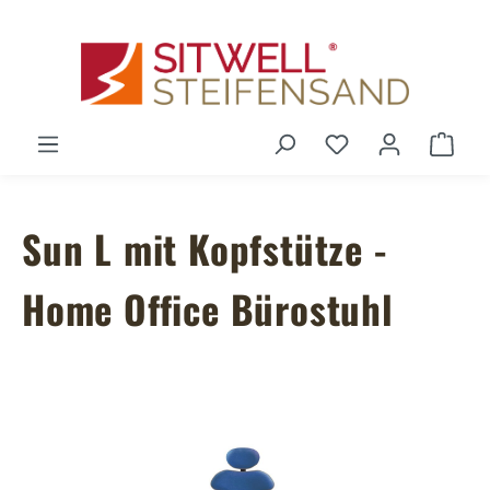
Zum Hauptinhalt springen
Du hast 0 Produ
Ware
Sun L mit Kopfstütze -
Home Office Bürostuhl
Bildergalerie überspringen