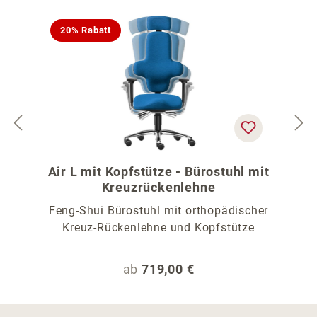
20% Rabatt
Air L mit Kopfstütze - Bürostuhl mit
Kreuzrückenlehne
Feng-Shui Bürostuhl mit orthopädischer
Kreuz-Rückenlehne und Kopfstütze
Regulärer Preis:
ab
719,00 €