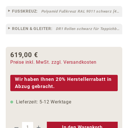
FUSSKREUZ:
Polyamid Fußkreuz RAL 9011 schwarz [44]
ROLLEN & GLEITER:
DR1 Rollen schwarz für Teppichböden [10]
619,00 €
Regulärer Preis:
Preise inkl. MwSt. zzgl. Versandkosten
Wir haben Ihnen 20% Herstellerrabatt in
Abzug gebracht.
Lieferzeit: 5-12 Werktage
Produkt Anzahl: Gib den gewünschten We
In den Warenkorb