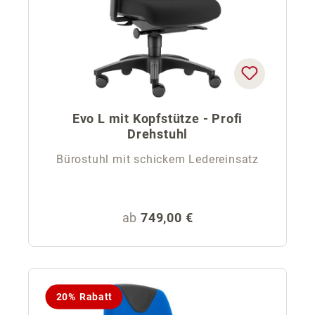
Evo L mit Kopfstütze - Profi
Drehstuhl
Bürostuhl mit schickem Ledereinsatz
Regulärer Preis:
ab
749,00 €
20% Rabatt