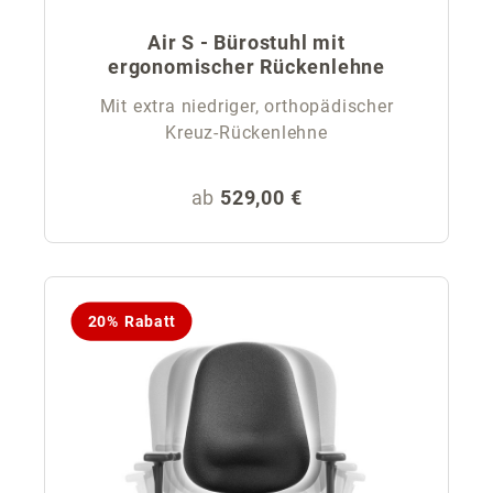
Air S - Bürostuhl mit
ergonomischer Rückenlehne
Mit extra niedriger, orthopädischer
Kreuz-Rückenlehne
Regulärer Preis:
ab
529,00 €
20% Rabatt