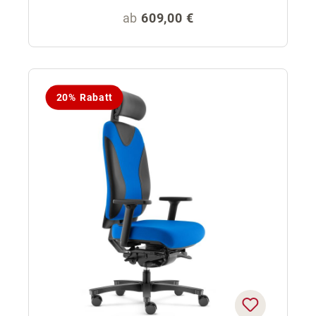
Regulärer Preis:
ab
609,00 €
20% Rabatt