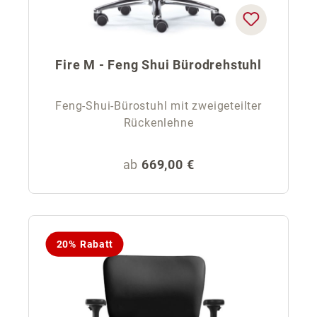
Fire M - Feng Shui Bürodrehstuhl
Feng-Shui-Bürostuhl mit zweigeteilter
Rückenlehne
Regulärer Preis:
ab
669,00 €
20% Rabatt