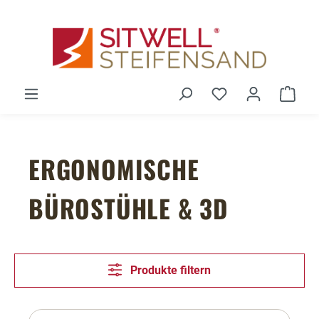
Zum Hauptinhalt springen
Du hast 0 Produ
Ware
ERGONOMISCHE
BÜROSTÜHLE & 3D
Produkte filtern