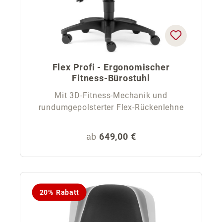
Flex Profi - Ergonomischer
Fitness-Bürostuhl
Mit 3D-Fitness-Mechanik und
rundumgepolsterter Flex-Rückenlehne
Regulärer Preis:
ab
649,00 €
20% Rabatt