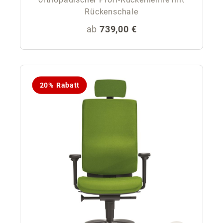
Rückenschale
Regulärer Preis:
ab
739,00 €
20% Rabatt