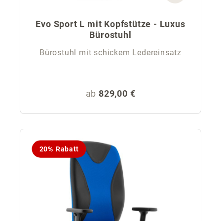
Evo Sport L mit Kopfstütze - Luxus
Bürostuhl
Bürostuhl mit schickem Ledereinsatz
Regulärer Preis:
ab
829,00 €
20% Rabatt