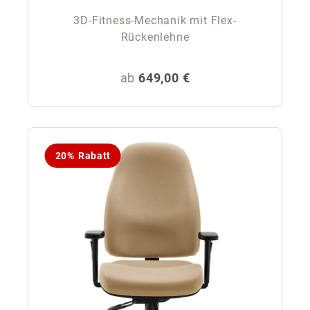
3D-Fitness-Mechanik mit Flex-
Rückenlehne
Regulärer Preis:
ab
649,00 €
20% Rabatt