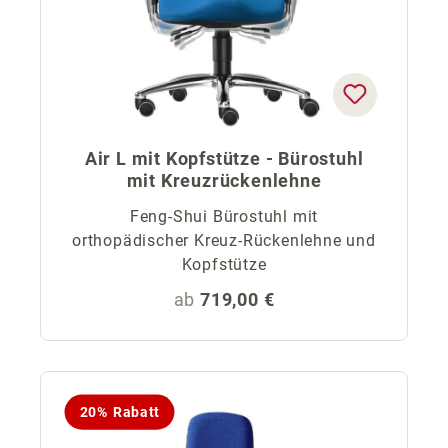
Air L mit Kopfstütze - Bürostuhl
mit Kreuzrückenlehne
Feng-Shui Bürostuhl mit
orthopädischer Kreuz-Rückenlehne und
Kopfstütze
Regulärer Preis:
ab
719,00 €
20% Rabatt