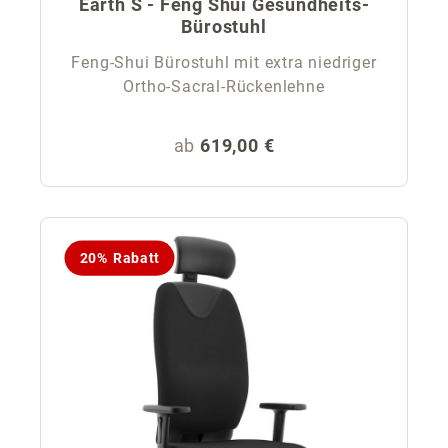
Earth S - Feng Shui Gesundheits-
Bürostuhl
Feng-Shui Bürostuhl mit extra niedriger
Ortho-Sacral-Rückenlehne
Regulärer Preis:
ab
619,00 €
20% Rabatt