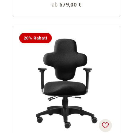
Regulärer Preis:
ab
579,00 €
20% Rabatt