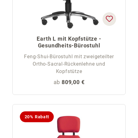
Earth L mit Kopfstütze -
Gesundheits-Bürostuhl
Feng-Shui-Bürostuhl mit zweigeteilter
Ortho-Sacral-Rückenlehne und
Kopfstütze
Regulärer Preis:
ab
809,00 €
20% Rabatt