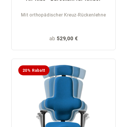
Mit orthopädischer Kreuz-Rückenlehne
Regulärer Preis:
ab
529,00 €
20% Rabatt