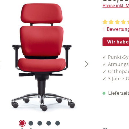
Preise inkl.
Durchschnit
1 Bewertun
Wir habe
✓ Punkt-Sy
✓ Atmungsa
✓ Orthopäd
✓ 3 Jahre 
Lieferzei