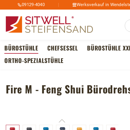
09129-4040
Werksverkauf in Wendelste
m Hauptinhalt springen
Zur Suche springen
Zur Hauptnavigation springen
BÜROSTÜHLE
CHEFSESSEL
BÜROSTÜHLE XX
ORTHO-SPEZIALSTÜHLE
Fire M - Feng Shui Bürodreh
Bildergalerie überspringen