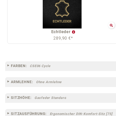
Echtleder
289,90 €*
FARBEN:
CSE06 Cycle
ARMLEHNE:
Ohne Armlehne
SITZHÖHE:
Gasfeder Standard
SITZAUSFÜHRUNG:
Ergonomischer DIN-Komfort-Sitz [75]