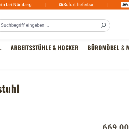
in bei Nürnberg
Sofort lieferbar
20%
L
ARBEITSSTÜHLE & HOCKER
BÜROMÖBEL & M
stuhl
669,00
Regulärer P