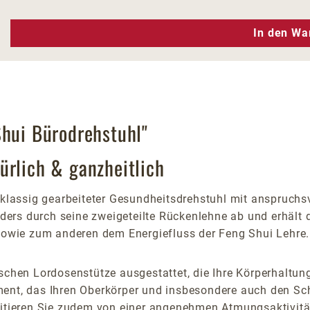
n Wert ein oder benutze die Schaltfläc
In den Wa
Shui Bürodrehstuhl"
ürlich & ganzheitlich
stklassig gearbeiteter Gesundheitsdrehstuhl mit anspruc
nders durch seine zweigeteilte Rückenlehne ab und erhält d
owie zum anderen dem Energiefluss der Feng Shui Lehre.
schen Lordosenstütze ausgestattet, die Ihre Körperhaltung
ment, das Ihren Oberkörper und insbesondere auch den Sc
fitieren Sie zudem von einer angenehmen Atmungsaktivitä