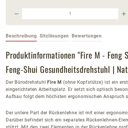
Produkt Anzahl: Gib den gewünschte
Beschreibung
Sitzlösungen
Bewertungen
Produktinformationen "Fire M - Feng 
Feng-Shui Gesundheitsdrehstuhl | Nat
Der Bürodrehstuhl
Fire M
(ohne Kopfstütze) ist ein er
eingerichteten Arbeitsplatz. Er setzt sich optisch beso
Aufbau folgt dem höchsten ergonomischen Anspruch s
Der untere Part der Rückenlehne ist mit einer ergonomi
Darüber befindet sich ein separates Rückenlehnen-Ele
stützt. Mit den zwei Elementen in der Rückenlehne pro