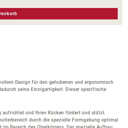
hen um die Anzahl zu erhöhen oder zu r
renkorb
hsvollem Design für den gehobenen und ergonomisch
adurch seine Einzigartigkeit. Dieser spezifische
 aufrichtet und Ihren Rücken fördert und stützt.
hulterbereich durch die spezielle Formgebung optimal
t im Bereich des Oberkörpers. Der spezielle Aufbau