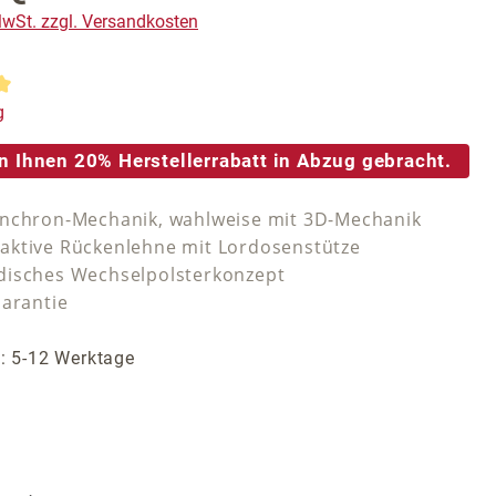
 MwSt. zzgl. Versandkosten
tliche Bewertung von 5 von 5 Sternen
g
n Ihnen 20% Herstellerrabatt in Abzug gebracht.
nchron-Mechanik, wahlweise mit 3D-Mechanik
ktive Rückenlehne mit Lordosenstütze
isches Wechselpolsterkonzept
Garantie
t: 5-12 Werktage