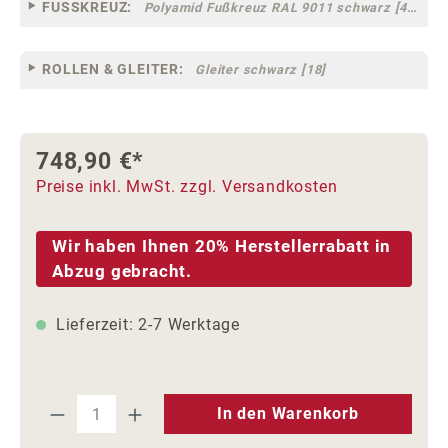
FUSSKREUZ:
Polyamid Fußkreuz RAL 9011 schwarz [44]
ROLLEN & GLEITER:
Gleiter schwarz [18]
748,90 €*
Preise inkl. MwSt. zzgl. Versandkosten
Wir haben Ihnen 20% Herstellerrabatt in
Abzug gebracht.
Lieferzeit: 2-7 Werktage
Produkt Anzahl: Gib den gewünschten We
In den Warenkorb