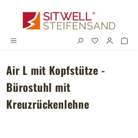
Zum Hauptinhalt springen
Du hast 0 Produ
Ware
Air L mit Kopfstütze -
Bürostuhl mit
Kreuzrückenlehne