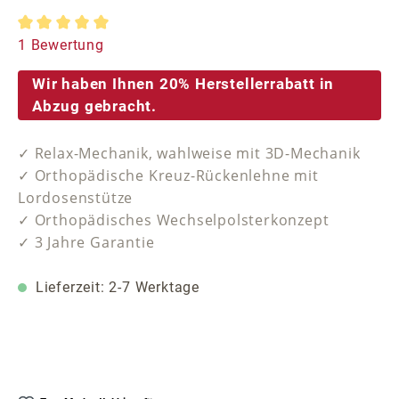
Durchschnittliche Bewertung von 5 von 5 Sternen
1 Bewertung
Wir haben Ihnen 20% Herstellerrabatt in
Abzug gebracht.
✓ Relax-Mechanik, wahlweise mit 3D-Mechanik
✓ Orthopädische Kreuz-Rückenlehne mit
Lordosenstütze
✓ Orthopädisches Wechselpolsterkonzept
✓ 3 Jahre Garantie
Lieferzeit: 2-7 Werktage