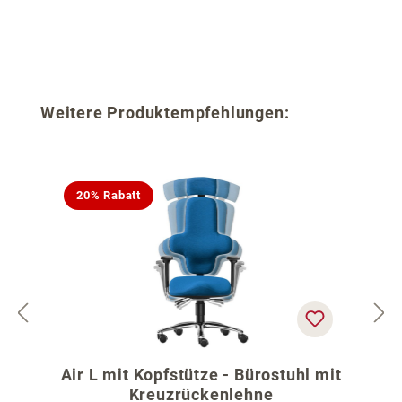
Produktgalerie überspringen
Weitere Produktempfehlungen:
20% Rabatt
Air L mit Kopfstütze - Bürostuhl mit
Kreuzrückenlehne