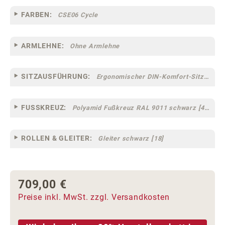
FARBEN:
CSE06 Cycle
ARMLEHNE:
Ohne Armlehne
SITZAUSFÜHRUNG:
Ergonomischer DIN-Komfort-Sitz [75]
FUSSKREUZ:
Polyamid Fußkreuz RAL 9011 schwarz [44]
ROLLEN & GLEITER:
Gleiter schwarz [18]
709,00 €
Regulärer Preis:
Preise inkl. MwSt. zzgl. Versandkosten