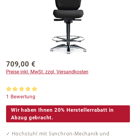
709,00 €
Regulärer Preis:
Preise inkl. MwSt. zzgl. Versandkosten
Durchschnittliche Bewertung von 5 von 5 Sternen
1 Bewertung
Wir haben Ihnen 20% Herstellerrabatt in
Abzug gebracht.
✓ Hochstuhl mit Synchron-Mechanik und