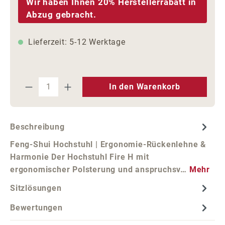
Wir haben Ihnen 20% Herstellerrabatt in
Abzug gebracht.
Lieferzeit: 5-12 Werktage
Produkt Anzahl: Gib den gewünschten We
In den Warenkorb
Beschreibung
Feng-Shui Hochstuhl | Ergonomie-Rückenlehne &
Harmonie Der Hochstuhl Fire H mit
ergonomischer Polsterung und anspruchsv…
Mehr
Sitzlösungen
Bewertungen