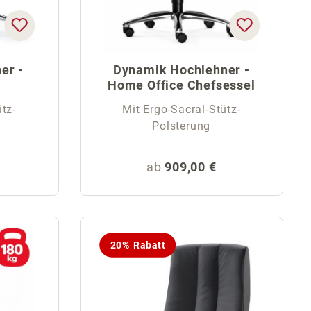
er -
Dynamik Hochlehner -
Home Office Chefsessel
tz-
Mit Ergo-Sacral-Stütz-
Polsterung
eis:
Regulärer Preis:
ab
909,00 €
20% Rabatt