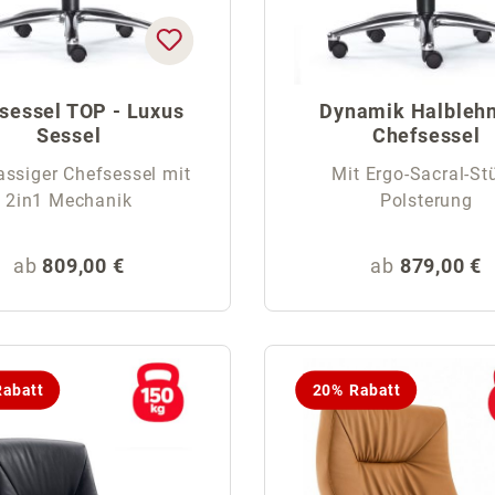
sessel TOP - Luxus
Dynamik Halblehn
Sessel
Chefsessel
assiger Chefsessel mit
Mit Ergo-Sacral-Stü
2in1 Mechanik
Polsterung
Regulärer Preis:
Regulärer Pr
ab
809,00 €
ab
879,00 €
abatt
20% Rabatt