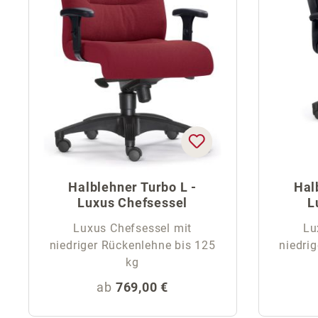
Halblehner Turbo L -
Hal
Luxus Chefsessel
L
Luxus Chefsessel mit
Lu
niedriger Rückenlehne bis 125
niedri
kg
Regulärer Preis:
ab
769,00 €