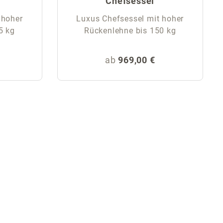
Chefsessel
 hoher
Luxus Chefsessel mit hoher
5 kg
Rückenlehne bis 150 kg
eis:
Regulärer Preis:
ab
969,00 €