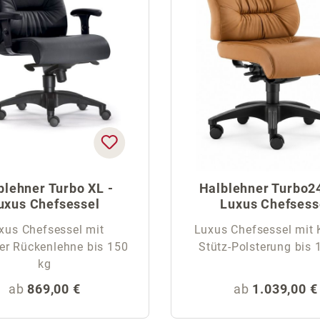
blehner Turbo XL -
Halblehner Turbo24
uxus Chefsessel
Luxus Chefsess
xus Chefsessel mit
Luxus Chefsessel mit 
ger Rückenlehne bis 150
Stütz-Polsterung bis 
kg
Regulärer Preis:
Regulärer Pre
ab
869,00 €
ab
1.039,00 €