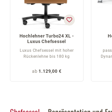
Hochlehner Turbo24 XL -
H
Luxus Chefsessel
Luxus Chefsessel mit hoher
pass
Rückenlehne bis 180 kg
Dynam
Regulärer Preis:
ab
1.129,00 €
Chefsessel
– Repräsentation und Er