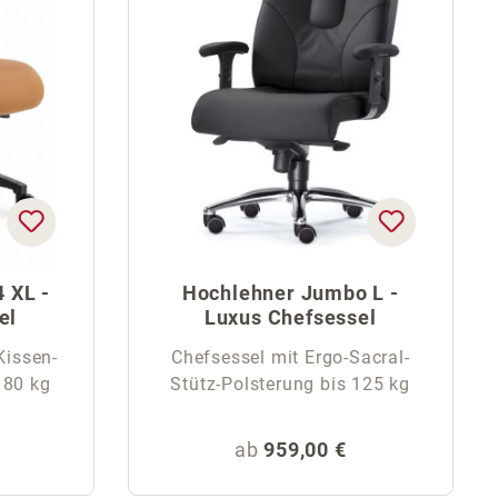
 XL -
Hochlehner Jumbo L -
el
Luxus Chefsessel
Kissen-
Chefsessel mit Ergo-Sacral-
180 kg
Stütz-Polsterung bis 125 kg
is:
Regulärer Preis:
ab
959,00 €