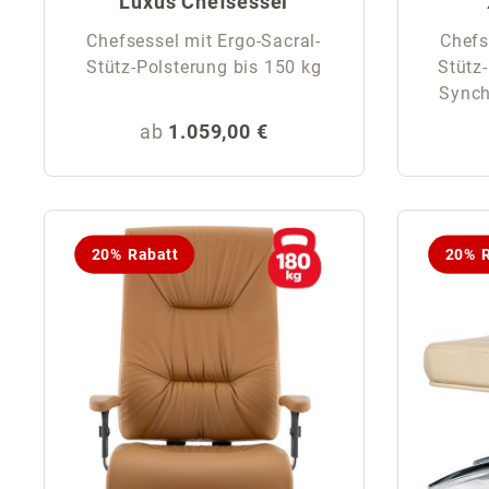
Luxus Chefsessel
Chefsessel mit Ergo-Sacral-
Chefs
Stütz-Polsterung bis 150 kg
Stütz
Synchr
Regulärer Preis:
ab
1.059,00 €
20% Rabatt
20% R