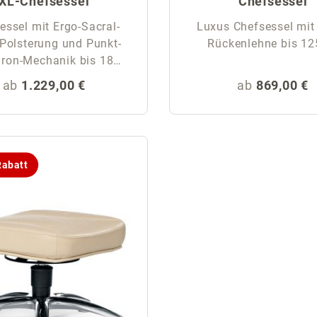
XL-Chefsessel
Chefsessel
essel mit Ergo-Sacral-
Luxus Chefsessel mit
-Polsterung und Punkt-
Rückenlehne bis 12
on-Mechanik bis 180
kg
Regulärer Preis:
Regulärer Pr
ab
1.229,00 €
ab
869,00 €
abatt