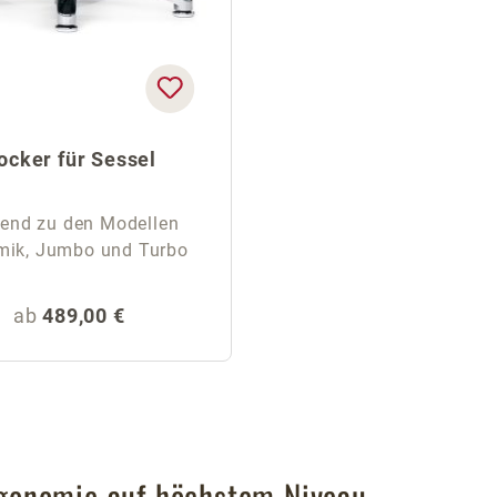
ocker für Sessel
end zu den Modellen
ik, Jumbo und Turbo
Regulärer Preis:
ab
489,00 €
gonomie auf höchstem Niveau