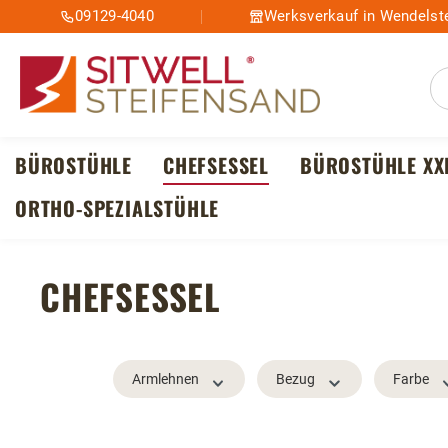
09129-4040
Werksverkauf in Wendelste
m Hauptinhalt springen
Zur Suche springen
Zur Hauptnavigation springen
BÜROSTÜHLE
CHEFSESSEL
BÜROSTÜHLE XX
ORTHO-SPEZIALSTÜHLE
CHEFSESSEL
Armlehnen
Bezug
Farbe