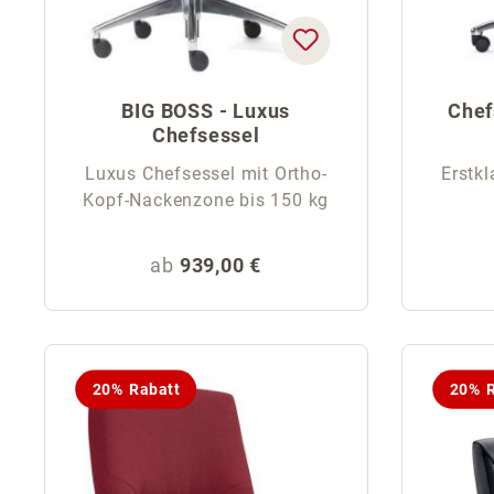
BIG BOSS - Luxus
Chef
Chefsessel
Luxus Chefsessel mit Ortho-
Erstkl
Kopf-Nackenzone bis 150 kg
Regulärer Preis:
ab
939,00 €
20% Rabatt
20% R