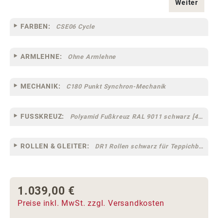
Weiter
FARBEN:
CSE06 Cycle
ARMLEHNE:
Ohne Armlehne
MECHANIK:
C180 Punkt Synchron-Mechanik
FUSSKREUZ:
Polyamid Fußkreuz RAL 9011 schwarz [44]
ROLLEN & GLEITER:
DR1 Rollen schwarz für Teppichböden [10]
1.039,00 €
Regulärer Preis:
Preise inkl. MwSt. zzgl. Versandkosten