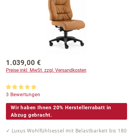
1.039,00 €
Regulärer Preis:
Preise inkl. MwSt. zzgl. Versandkosten
Durchschnittliche Bewertung von 5 von 5 Sternen
3 Bewertungen
Wir haben Ihnen 20% Herstellerrabatt in
Abzug gebracht.
✓ Luxus Wohlfühlsessel mit Belastbarkeit bis 180