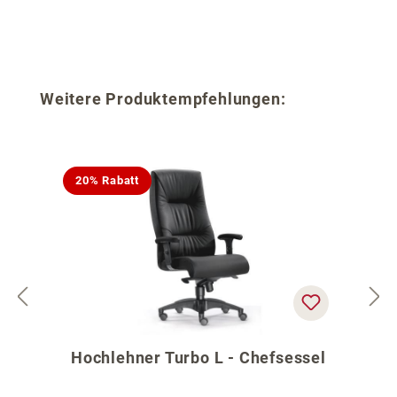
Produktgalerie überspringen
Weitere Produktempfehlungen:
20% Rabatt
Hochlehner Turbo L - Chefsessel