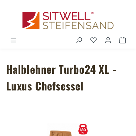
Zum Hauptinhalt springen
Du hast 0 Produ
Ware
Halblehner Turbo24 XL -
Luxus Chefsessel
Bildergalerie überspringen