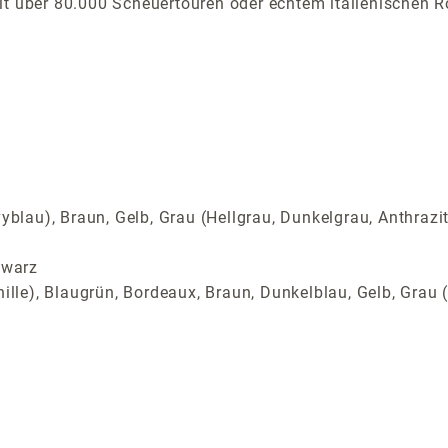
t über 80.000 Scheuertouren oder echtem italienischen R
yblau), Braun, Gelb, Grau (Hellgrau, Dunkelgrau, Anthrazi
hwarz
ille), Blaugrün, Bordeaux, Braun, Dunkelblau, Gelb, Grau (