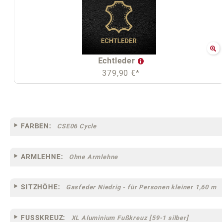
Echtleder
379,90 €*
FARBEN:
CSE06 Cycle
ARMLEHNE:
Ohne Armlehne
SITZHÖHE:
Gasfeder Niedrig - für Personen kleiner 1,60 m
FUSSKREUZ:
XL Aluminium Fußkreuz [59-1 silber]