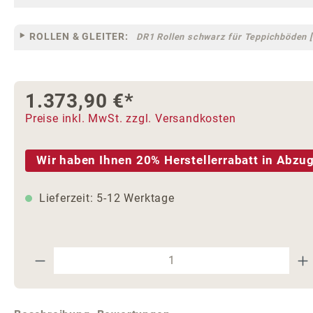
ROLLEN & GLEITER:
DR1 Rollen schwarz für Teppichböden [
1.373,90 €*
Preise inkl. MwSt. zzgl. Versandkosten
Wir haben Ihnen 20% Herstellerrabatt in Abzug
Lieferzeit: 5-12 Werktage
Produkt Anzahl: Gib den gewünschte