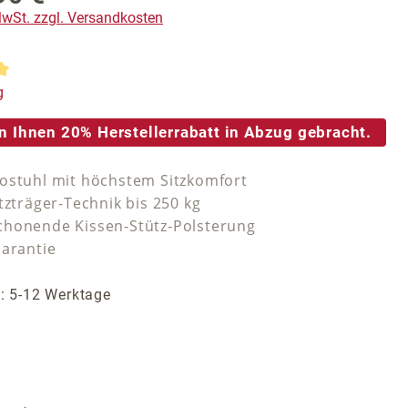
 MwSt. zzgl. Versandkosten
tliche Bewertung von 5 von 5 Sternen
g
n Ihnen 20% Herstellerrabatt in Abzug gebracht.
ostuhl mit höchstem Sitzkomfort
tzträger-Technik bis 250 kg
honende Kissen-Stütz-Polsterung
Garantie
t: 5-12 Werktage