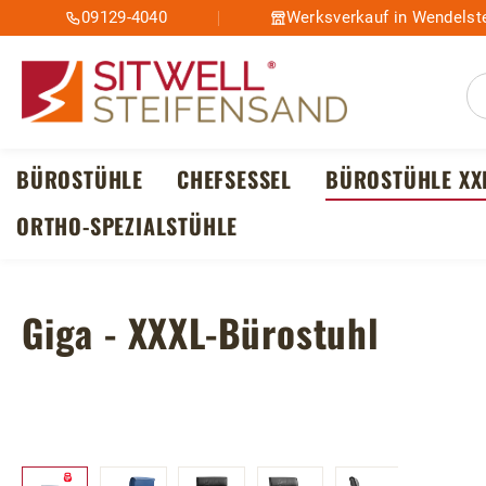
09129-4040
Werksverkauf in Wendelste
m Hauptinhalt springen
Zur Suche springen
Zur Hauptnavigation springen
BÜROSTÜHLE
CHEFSESSEL
BÜROSTÜHLE XX
ORTHO-SPEZIALSTÜHLE
Giga - XXXL-Bürostuhl
Bildergalerie überspringen