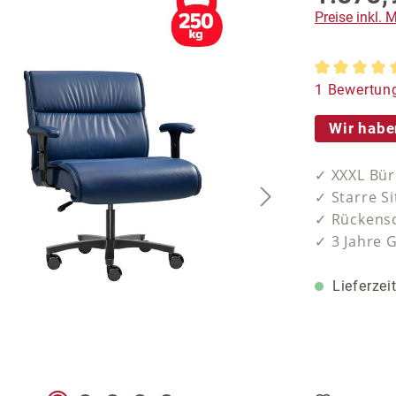
Preise inkl.
Durchschnit
1 Bewertun
Wir habe
✓ XXXL Bür
✓ Starre Si
✓ Rückensc
✓ 3 Jahre 
Lieferzei