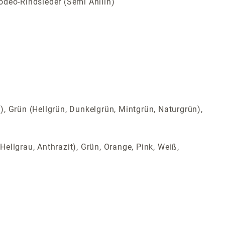
odeo-Rindsleder (Semi Anilin)
t), Grün (Hellgrün, Dunkelgrün, Mintgrün, Naturgrün),
Hellgrau, Anthrazit), Grün, Orange, Pink, Weiß,