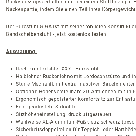
Rückenbezuges erhalten und bei einem Stoffbezug in Ec
Nackenpartie, indem Sie einen Teil Ihres Körpergewich
Der Bürostuhl GIGA ist mit seiner robusten Konstrukti
Bandscheibenstuhl - jetzt kostenlos testen.
Ausstattung:
Hoch komfortabler XXXL Bürostuhl
Halblehner-Rückenlehne mit Lordosenstütze und int
Starre Mechanik mit extra massiven Bauelementen
Optional: Höhenverstellbare 2D-Armlehnen mit in E
Ergonomisch gepolsterter Komfortsitz zur Entlastu
Fein gearbeitete Stilnähte
Sitzhöheneinstellung, druckluftgesteuert
Wahlweise XL-Aluminium-Fußkreuz schwarz (beschic
Sicherheitsdoppelrollen für Teppich- oder Hartböd