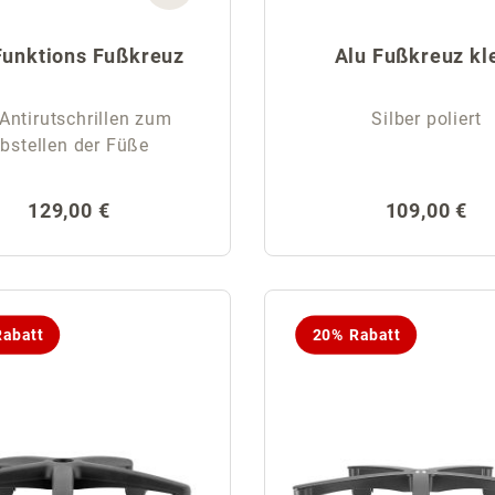
Funktions Fußkreuz
Alu Fußkreuz kl
Antirutschrillen zum
Silber poliert
bstellen der Füße
Regulärer Preis:
Regulärer P
129,00 €
109,00 €
abatt
20% Rabatt