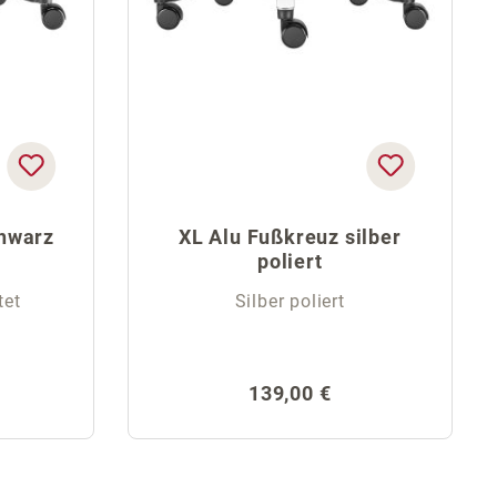
chwarz
XL Alu Fußkreuz silber
poliert
tet
Silber poliert
reis:
Regulärer Preis:
139,00 €