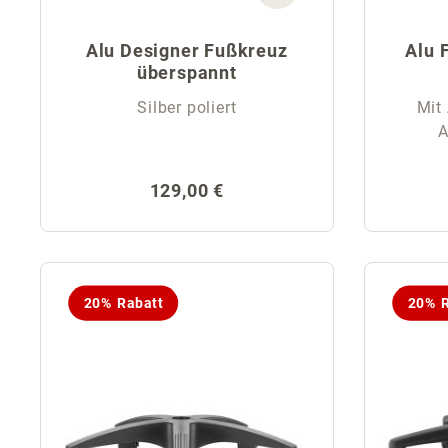
Alu Designer Fußkreuz
Alu 
überspannt
Silber poliert
Mit 
A
Regulärer Preis:
129,00 €
20% Rabatt
20% R