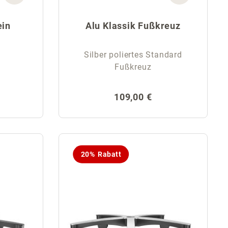
ein
Alu Klassik Fußkreuz
Silber poliertes Standard
Fußkreuz
reis:
Regulärer Preis:
109,00 €
20% Rabatt