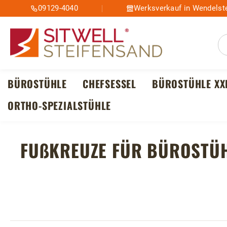
09129-4040
Werksverkauf in Wendelste
m Hauptinhalt springen
Zur Suche springen
Zur Hauptnavigation springen
BÜROSTÜHLE
CHEFSESSEL
BÜROSTÜHLE XX
ORTHO-SPEZIALSTÜHLE
FUßKREUZE FÜR BÜROSTÜ