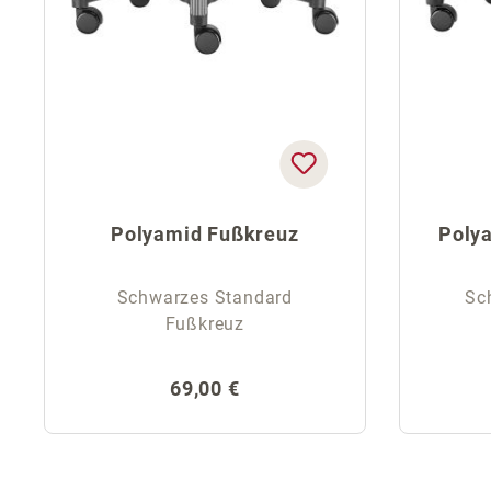
Polyamid Fußkreuz
Polya
Schwarzes Standard
Sc
Fußkreuz
Regulärer Preis:
69,00 €