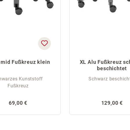
mid Fußkreuz klein
XL Alu Fußkreuz s
beschichtet
hwarzes Kunststoff
Schwarz beschich
Fußkreuz
Regulärer Preis:
Regulärer P
69,00 €
129,00 €