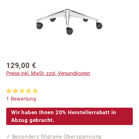
129,00 €
Regulärer Preis:
Preise inkl. MwSt. zzgl. Versandkosten
Durchschnittliche Bewertung von 5 von 5 Sternen
1 Bewertung
Wir haben Ihnen 20% Herstellerrabatt in
Abzug gebracht.
✓ Besonders filigrane Überspannung