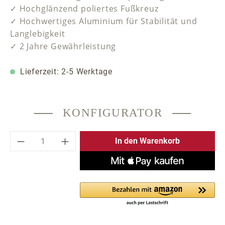
✓ Hochglänzend poliertes Fußkreuz
✓ Hochwertiges Aluminium für Stabilität und
Langlebigkeit
✓ 2 Jahre Gewährleistung
Lieferzeit: 2-5 Werktage
KONFIGURATOR
Produkt Anzahl: Gib den gewünschten Wer
In den Warenkorb