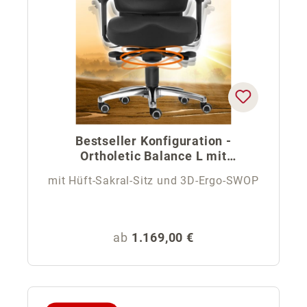
Bestseller Konfiguration -
Ortholetic Balance L mit
Kopfstütze
mit Hüft-Sakral-Sitz und 3D-Ergo-SWOP
Regulärer Preis:
ab
1.169,00 €