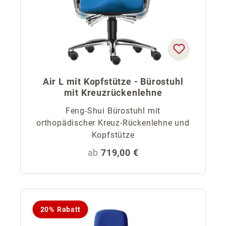
Air L mit Kopfstütze - Bürostuhl
mit Kreuzrückenlehne
Feng-Shui Bürostuhl mit
orthopädischer Kreuz-Rückenlehne und
Kopfstütze
Regulärer Preis:
ab
719,00 €
20% Rabatt