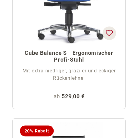
Cube Balance S - Ergonomischer
Profi-Stuhl
Mit extra niedriger, graziler und eckiger
Rückenlehne
Regulärer Preis:
ab
529,00 €
20% Rabatt