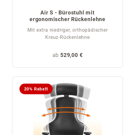
Air S - Bürostuhl mit
ergonomischer Rückenlehne
Mit extra niedriger, orthopädischer
Kreuz-Rückenlehne
Regulärer Preis:
ab
529,00 €
20% Rabatt