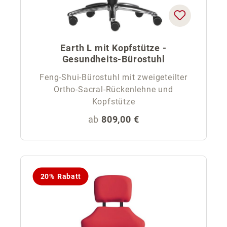
Earth L mit Kopfstütze -
Gesundheits-Bürostuhl
Feng-Shui-Bürostuhl mit zweigeteilter
Ortho-Sacral-Rückenlehne und
Kopfstütze
Regulärer Preis:
ab
809,00 €
20% Rabatt