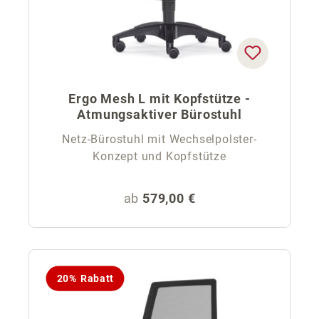
Ergo Mesh L mit Kopfstütze -
Atmungsaktiver Bürostuhl
Netz-Bürostuhl mit Wechselpolster-
Konzept und Kopfstütze
Regulärer Preis:
ab
579,00 €
20% Rabatt