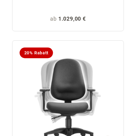
Regulärer Preis:
ab
1.029,00 €
20% Rabatt