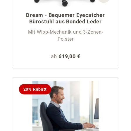
Dream - Bequemer Eyecatcher
Bürostuhl aus Bonded Leder
MIt Wipp-Mechanik und 3-Zonen-
Polster
Regulärer Preis:
ab
619,00 €
20% Rabatt