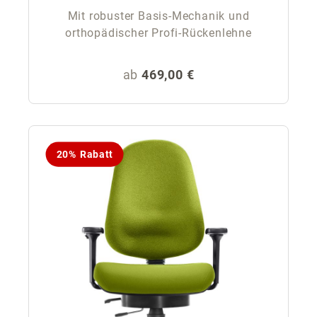
Mit robuster Basis-Mechanik und
orthopädischer Profi-Rückenlehne
Regulärer Preis:
ab
469,00 €
20% Rabatt