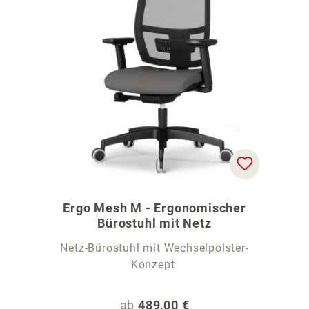
Ergo Mesh M - Ergonomischer
Bürostuhl mit Netz
Netz-Bürostuhl mit Wechselpolster-
Konzept
Regulärer Preis:
ab
489,00 €