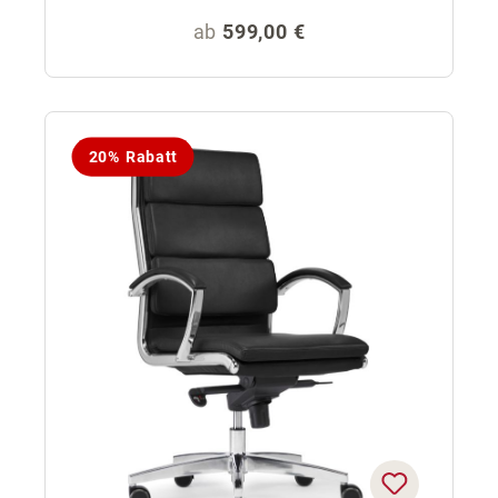
Regulärer Preis:
ab
599,00 €
20% Rabatt