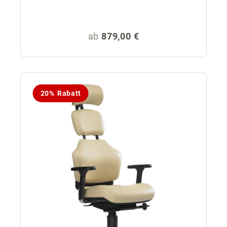
Regulärer Preis:
ab
879,00 €
20% Rabatt