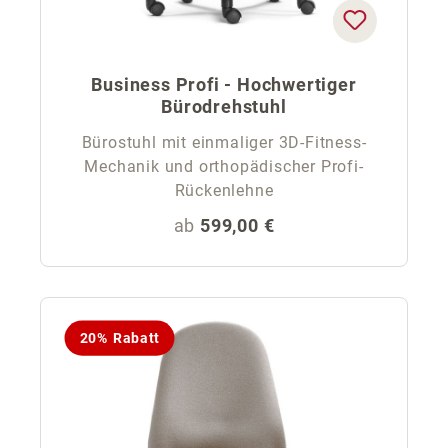
Business Profi - Hochwertiger
Bürodrehstuhl
Bürostuhl mit einmaliger 3D-Fitness-
Mechanik und orthopädischer Profi-
Rückenlehne
Regulärer Preis:
ab
599,00 €
20% Rabatt