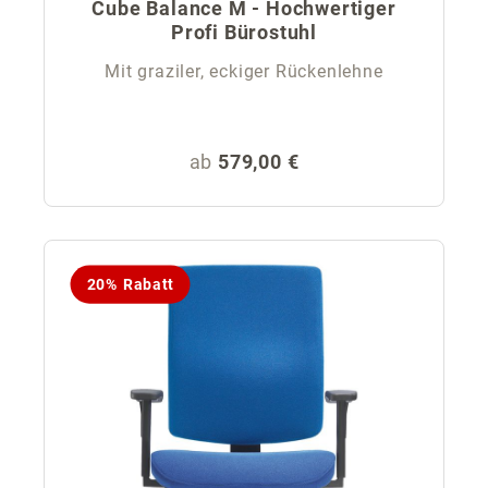
Cube Balance M - Hochwertiger
Profi Bürostuhl
Mit graziler, eckiger Rückenlehne
Regulärer Preis:
ab
579,00 €
20% Rabatt