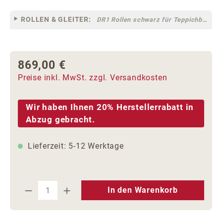
ROLLEN & GLEITER:
DR1 Rollen schwarz für Teppichböden [10]
869,00 €
Regulärer Preis:
Preise inkl. MwSt. zzgl. Versandkosten
Wir haben Ihnen 20% Herstellerrabatt in
Abzug gebracht.
Lieferzeit: 5-12 Werktage
Produkt Anzahl: Gib den gewünschten We
In den Warenkorb