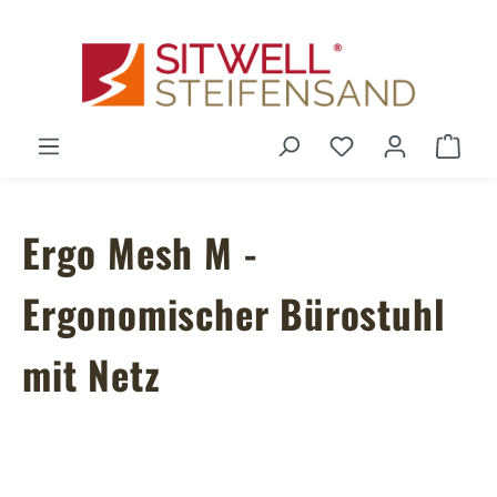
Zum Hauptinhalt springen
Du hast 0 Produ
Ware
Ergo Mesh M -
Ergonomischer Bürostuhl
mit Netz