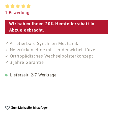
Durchschnittliche Bewertung von 5 von 5 Sternen
1 Bewertung
Wir haben Ihnen 20% Herstellerrabatt in
Abzug gebracht.
✓ Arretierbare Synchron-Mechanik
✓ Netzrückenlehne mit Lendenwirbelstütze
✓ Orthopädisches Wechselpolsterkonzept
✓ 3 Jahre Garantie
Lieferzeit: 2-7 Werktage
Zum Merkzettel hinzufügen