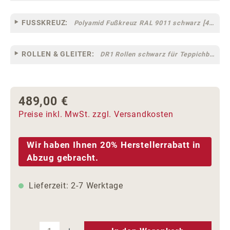
FUSSKREUZ:
Polyamid Fußkreuz RAL 9011 schwarz [44]
ROLLEN & GLEITER:
DR1 Rollen schwarz für Teppichböden [10]
489,00 €
Regulärer Preis:
Preise inkl. MwSt. zzgl. Versandkosten
Wir haben Ihnen 20% Herstellerrabatt in
Abzug gebracht.
Lieferzeit: 2-7 Werktage
Produkt Anzahl: Gib den gewünschten We