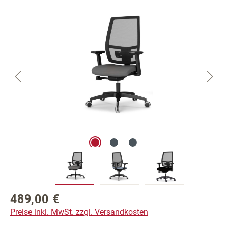
Bildergalerie überspringen
489,00 €
Regulärer Preis:
Preise inkl. MwSt. zzgl. Versandkosten