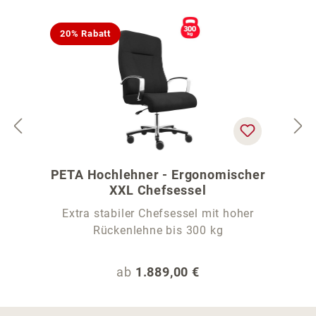
20% Rabatt
PETA Hochlehner - Ergonomischer
XXL Chefsessel
Extra stabiler Chefsessel mit hoher
Rückenlehne bis 300 kg
Regulärer Preis:
ab
1.889,00 €