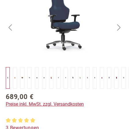
689,00 €
Regulärer Preis:
Preise inkl. MwSt. zzgl. Versandkosten
Durchschnittliche Bewertung von 5 von 5 Sternen
3 Bewertungen