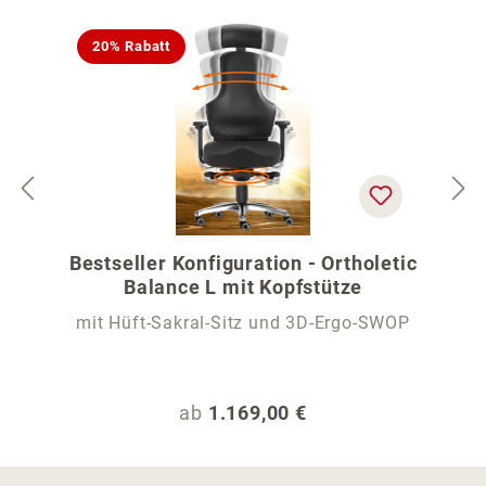
20% Rabatt
Bestseller Konfiguration - Ortholetic
Balance L mit Kopfstütze
mit Hüft-Sakral-Sitz und 3D-Ergo-SWOP
Regulärer Preis:
ab
1.169,00 €