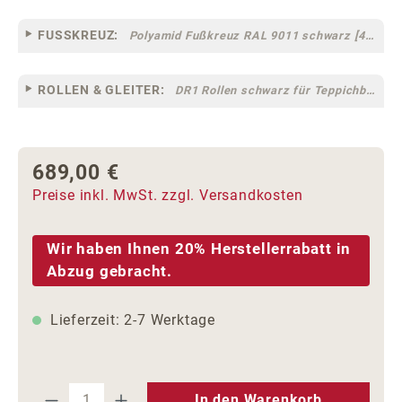
FUSSKREUZ:
Polyamid Fußkreuz RAL 9011 schwarz [44]
ROLLEN & GLEITER:
DR1 Rollen schwarz für Teppichböden [10]
689,00 €
Regulärer Preis:
Preise inkl. MwSt. zzgl. Versandkosten
Wir haben Ihnen 20% Herstellerrabatt in
Abzug gebracht.
Lieferzeit: 2-7 Werktage
Produkt Anzahl: Gib den gewünschten We
In den Warenkorb