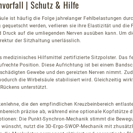
orfall | Schutz & Hilfe
ule ist häufig die Folge jahrelanger Fehlbelastungen dur
quetscht werden, verlieren sie ihre Elastizität und die 
und Druck auf die umliegenden Nerven ausüben kann. Um d
ektur der Sitzhaltung unerlässlich.
medizinisches Hilfsmittel zertifizierte Sitzpolster. Das f
aufrechte Position. Diese Aufrichtung ist bei einem Band
eschädigten Gewebe und den gereizten Nerven nimmt. Zud
urch die Wirbelsäule stabilisiert wird. Gleichzeitig wirk
Rückens unterstützt.
ckenlehne, die den empfindlichen Kreuzbeinbereich entlas
bereich präzise ab, während eine optionale Kopfstütze die
tionen: Die Punkt-Synchron-Mechanik stimmt die Bewegun
 wünscht, nutzt die 3D-Ergo-SWOP-Mechanik mit zhusätzli