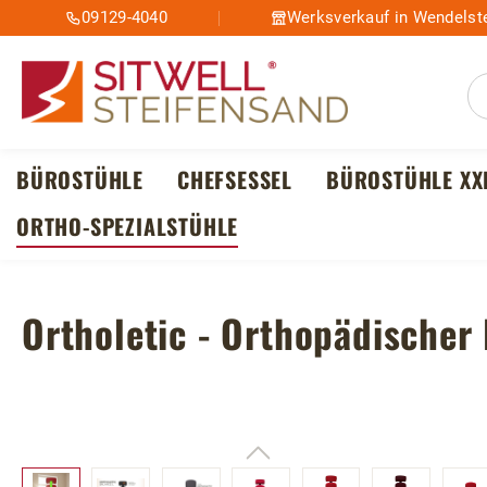
09129-4040
Werksverkauf in Wendelste
m Hauptinhalt springen
Zur Suche springen
Zur Hauptnavigation springen
BÜROSTÜHLE
CHEFSESSEL
BÜROSTÜHLE XX
ORTHO-SPEZIALSTÜHLE
Ortholetic - Orthopädischer
Bildergalerie überspringen