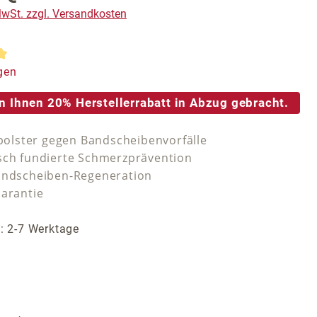
 MwSt. zzgl. Versandkosten
tliche Bewertung von 5 von 5 Sternen
gen
n Ihnen 20% Herstellerrabatt in Abzug gebracht.
tzpolster gegen Bandscheibenvorfälle
sch fundierte Schmerzprävention
andscheiben-Regeneration
Garantie
t: 2-7 Werktage