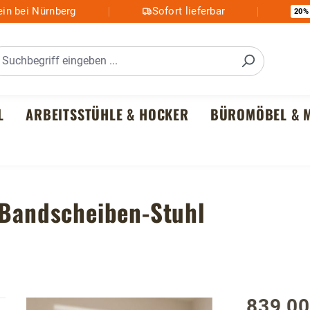
in bei Nürnberg
Sofort lieferbar
20%
L
ARBEITSSTÜHLE & HOCKER
BÜROMÖBEL & M
 Bandscheiben-Stuhl
839,00
Regulärer P