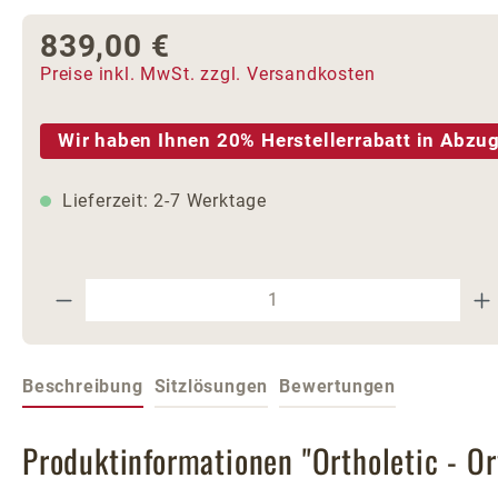
839,00 €
Regulärer Preis:
Preise inkl. MwSt. zzgl. Versandkosten
Wir haben Ihnen 20% Herstellerrabatt in Abzug
Lieferzeit: 2-7 Werktage
Produkt Anzahl: Gib den gewünschte
Beschreibung
Sitzlösungen
Bewertungen
Produktinformationen "Ortholetic - O