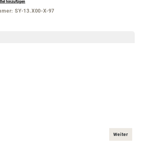
tel hinzufügen
mmer:
SY-13.X00-X-97
Weiter