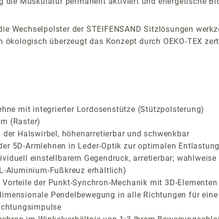
die Muskulatur permanent aktiviert und energetische Blo
 die Wechselpolster der STEIFENSAND Sitzlösungen werkz
uch ökologisch überzeugt das Konzept durch OEKO-TEX zerti
e mit integrierter Lordosenstütze (Stützpolsterung)
cm (Raster)
g der Halswirbel, höhenarretierbar und schwenkbar
der 5D-Armlehnen in Leder-Optik zur optimalen Entlastung
viduell einstellbarem Gegendruck, arretierbar; wahlweise 
XL-Aluminium-Fußkreuz erhältlich)
Vorteile der Punkt-Synchron-Mechanik mit 3D-Elementen fü
dimensionale Pendelbewegung in alle Richtungen für eine
richtungsimpulse