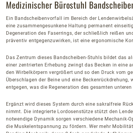
Medizinischer Bürostuhl Bandscheibenv
Ein Bandscheibenvorfall im Bereich der Lendenwirbelsä
eine zusammengesunkene Haltung permanent einseitig ge
Degeneration des Faserrings, der schließlich reißen 
präventiv entgegenzuwirken, ist eine ergonomische Korr
Das Zentrum dieses Bandscheiben-Stuhls bildet das als 
einer zentrierten Erhebung zwingt das Becken in eine 
den Wirbelkörpern vergrößert und so den Druck vom g
Überschlagen der Beine und eine Beckenrückdrehung, wod
entgegen, was die Regeneration des gesamten unteren 
Ergänzt wird dieses System durch eine sakralfreie Rü
nimmt. Die integrierte Lordosenstütze stützt den Lenden
notwendige Dynamik sorgen verschiedene Mechanik-Op
die Muskelentspannung zu fördern. Wer mehr Mobilität