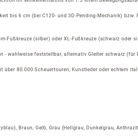
nchron im Winkelverhältnis von 1:3 Ihrem Bewegungsabla
rkeit bis 6 cm (bei C120- und 3D-Pending-Mechanik) bzw.
-Fußkreuze (silber) oder XL-Fußkreuze (schwarz oder si
n - wahlweise feststellbar, alternativ Gleiter schwarz (f
t über 80.000 Scheuertouren, Kunstleder oder echtem ital
yblau), Braun, Gelb, Grau (Hellgrau, Dunkelgrau, Anthrazi