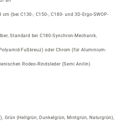
uf an
 8 cm (bei C130-, C150-, C180- und 3D-Ergo-SWOP-
lber, Standard bei C180-Synchron-Mechanik,
ür Polyamid-Fußkreuz) oder Chrom (für Aluminium-
ienischen Rodeo-Rindsleder (Semi Anilin)
t), Grün (Hellgrün, Dunkelgrün, Mintgrün, Naturgrün),