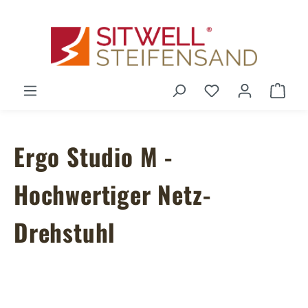
Zum Hauptinhalt springen
Du hast 0 Produ
Ware
Ergo Studio M -
Hochwertiger Netz-
Drehstuhl