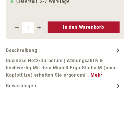
Lieferzeit: 2-7 Werktage
Produkt Anzahl: Gib den gewünschten We
In den Warenkorb
Beschreibung
Business Netz-Bürostuhl | Atmungsaktiv &
hochwertig Mit dem Modell Ergo Studio M (ohne
Kopfstütze) erhalten Sie ergonomi…
Mehr
Bewertungen