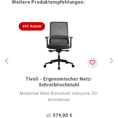
Produktgalerie überspringen
Weitere Produktempfehlungen:
20% Rabatt
Tivoli - Ergonomischer Netz-
Schreibtischstuhl
Moderner Netz-Bürostuhl inklusive 5D-
Armlehnen
Regulärer Preis:
ab
579,00 €