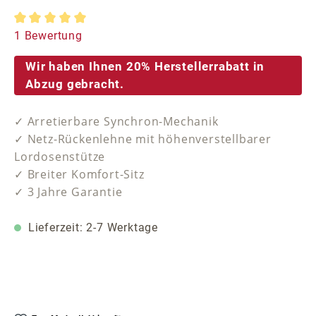
Durchschnittliche Bewertung von 5 von 5 Sternen
1 Bewertung
Wir haben Ihnen 20% Herstellerrabatt in
Abzug gebracht.
✓ Arretierbare Synchron-Mechanik
✓ Netz-Rückenlehne mit höhenverstellbarer
Lordosenstütze
✓ Breiter Komfort-Sitz
✓ 3 Jahre Garantie
Lieferzeit: 2-7 Werktage