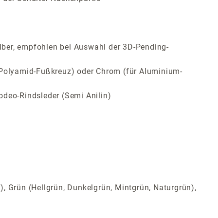
lber, empfohlen bei Auswahl der 3D-Pending-
ür Polyamid-Fußkreuz) oder Chrom (für Aluminium-
odeo-Rindsleder (Semi Anilin)
t), Grün (Hellgrün, Dunkelgrün, Mintgrün, Naturgrün),