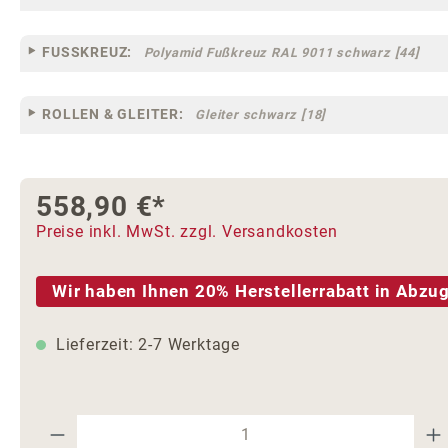
FUSSKREUZ:
Polyamid Fußkreuz RAL 9011 schwarz [44]
ROLLEN & GLEITER:
Gleiter schwarz [18]
558,90 €*
Preise inkl. MwSt. zzgl. Versandkosten
Wir haben Ihnen 20% Herstellerrabatt in Abzug
Lieferzeit: 2-7 Werktage
Produkt Anzahl: Gib den gewünschte