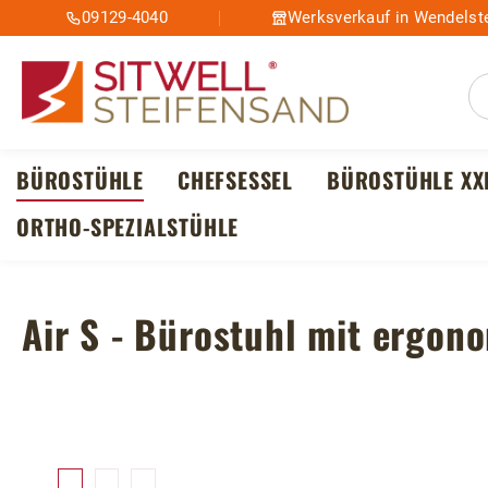
09129-4040
Werksverkauf in Wendelste
m Hauptinhalt springen
Zur Suche springen
Zur Hauptnavigation springen
BÜROSTÜHLE
CHEFSESSEL
BÜROSTÜHLE XX
ORTHO-SPEZIALSTÜHLE
Air S - Bürostuhl mit ergo
Bildergalerie überspringen