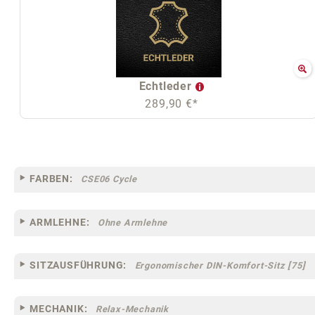
Echtleder
289,90 €*
FARBEN:
CSE06 Cycle
ARMLEHNE:
Ohne Armlehne
SITZAUSFÜHRUNG:
Ergonomischer DIN-Komfort-Sitz [75]
MECHANIK:
Relax-Mechanik