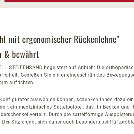
uhl mit ergonomischer Rückenlehne"
h & bewährt
LL STEIFENSAND begeistert auf Anhieb: Die orthopädisch
reiheit. Genießen Sie ein uneingeschränktes Bewegungsge
orm aufrichten.
n Konfigurator auswählen können, schenken Ihnen dazu ei
griert ein medizinisches Sattelpolster, das Ihr Becken und 
Oberschenkel verteilt. Durch die sattelförmige Auspolsteru
. Der Sitz eignet sich daher auch besonders bei Hüftprob