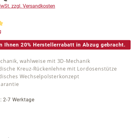
 MwSt. zzgl. Versandkosten
tliche Bewertung von 5 von 5 Sternen
g
n Ihnen 20% Herstellerrabatt in Abzug gebracht.
chanik, wahlweise mit 3D-Mechanik
ische Kreuz-Rückenlehne mit Lordosenstütze
isches Wechselpolsterkonzept
Garantie
t: 2-7 Werktage