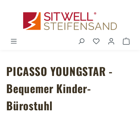
Zum Hauptinhalt springen
Du hast 0 Produ
Ware
PICASSO YOUNGSTAR -
Bequemer Kinder-
Bürostuhl