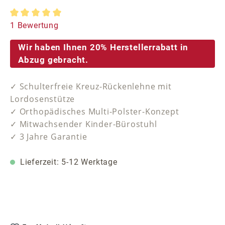
Durchschnittliche Bewertung von 5 von 5 Sternen
1 Bewertung
Wir haben Ihnen 20% Herstellerrabatt in
Abzug gebracht.
✓ Schulterfreie Kreuz-Rückenlehne mit
Lordosenstütze
✓ Orthopädisches Multi-Polster-Konzept
✓ Mitwachsender Kinder-Bürostuhl
✓ 3 Jahre Garantie
Lieferzeit: 5-12 Werktage