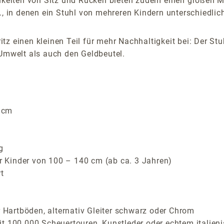
chkeiten von Sitz und Rücken bieten zudem einen großen M
., in denen ein Stuhl von mehreren Kindern unterschiedlic
z einen kleinen Teil für mehr Nachhaltigkeit bei: Der Stu
 Umwelt als auch den Geldbeutel.
 cm
g
ür Kinder von 100 – 140 cm (ab ca. 3 Jahren)
t
r Hartböden, alternativ Gleiter schwarz oder Chrom
t 100.000 Scheuertouren, Kunstleder oder echtem italien