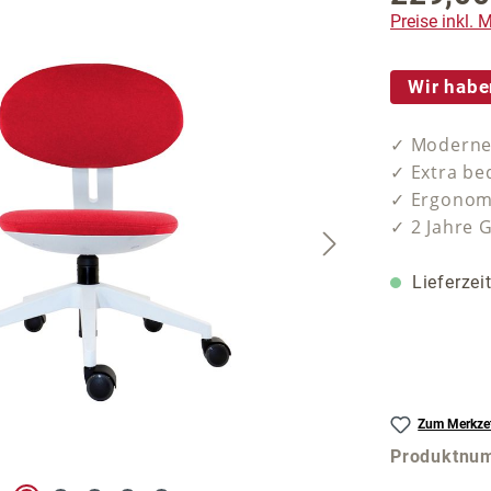
Preise inkl.
Wir habe
✓ Moderner
✓ Extra be
✓ Ergonomi
✓ 2 Jahre 
Lieferzei
Zum Merkzet
Produktnu