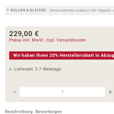
ROLLEN & GLEITER:
Universalrollen schwarz (für Teppich- 
229,00 €
Regulärer Preis:
Preise inkl. MwSt. zzgl. Versandkosten
Wir haben Ihnen 20% Herstellerrabatt in Abzug
Lieferzeit: 2-7 Werktage
Produkt Anzahl: Gib den gewünschte
Beschreibung
Bewertungen