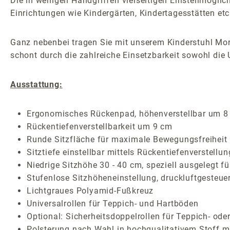
Die in wenigen Handgriffen vielseitigen Einstellmögli
Einrichtungen wie Kindergärten, Kindertagesstätten etc
Ganz nebenbei tragen Sie mit unserem Kinderstuhl Morit
schont durch die zahlreiche Einsetzbarkeit sowohl die
Ausstattung:
Ergonomisches Rückenpad, höhenverstellbar um 8
Rückentiefenverstellbarkeit um 9 cm
Runde Sitzfläche für maximale Bewegungsfreiheit
Sitztiefe einstellbar mittels Rückentiefenverstellun
Niedrige Sitzhöhe 30 - 40 cm, speziell ausgelegt f
Stufenlose Sitzhöheneinstellung, druckluftgesteuer
Lichtgraues Polyamid-Fußkreuz
Universalrollen für Teppich- und Hartböden
Optional: Sicherheitsdoppelrollen für Teppich- ode
Polsterung nach Wahl in hochqualitativem Stoff mi