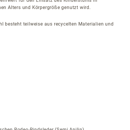
ehrwert für den Einsatz des Kinderstuhls in
hen Alters und Körpergröße genutzt wird.
hl besteht teilweise aus recycelten Materialien und
ischen Rodeo-Rindsleder (Semi Anilin)