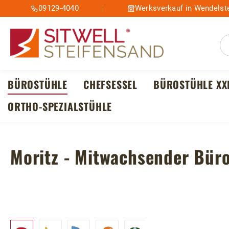
09129-4040
Werksverkauf in Wendelste
m Hauptinhalt springen
Zur Suche springen
Zur Hauptnavigation springen
BÜROSTÜHLE
CHEFSESSEL
BÜROSTÜHLE XX
ORTHO-SPEZIALSTÜHLE
Moritz - Mitwachsender Büro
Bildergalerie überspringen