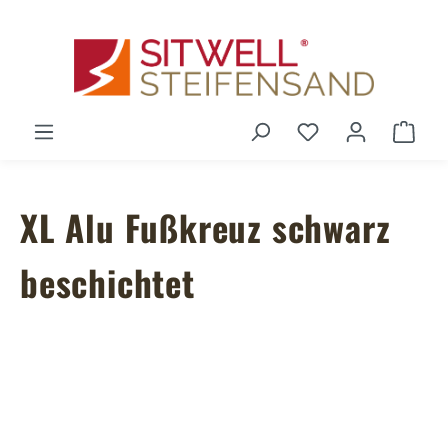
Zum Hauptinhalt springen
Du hast 0 Produ
Ware
XL Alu Fußkreuz schwarz
beschichtet
Bildergalerie überspringen