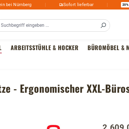
in bei Nürnberg
Sofort lieferbar
20%
L
ARBEITSSTÜHLE & HOCKER
BÜROMÖBEL & M
tze - Ergonomischer XXL-Büro
2.609,
Regulärer P