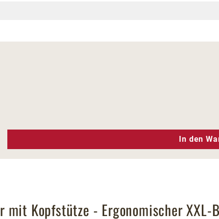
n Wert ein oder benutze die Schaltfläc
In den Wa
r mit Kopfstütze - Ergonomischer XXL-B