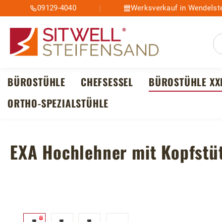
09129-4040
Werksverkauf in Wendelste
m Hauptinhalt springen
Zur Suche springen
Zur Hauptnavigation springen
BÜROSTÜHLE
CHEFSESSEL
BÜROSTÜHLE XX
ORTHO-SPEZIALSTÜHLE
EXA Hochlehner mit Kopfstü
Bildergalerie überspringen