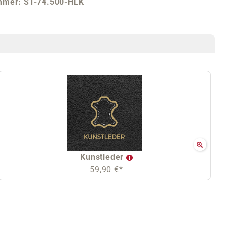
mmer:
ST-74.500-HLK
Kunstleder
59,90 €*