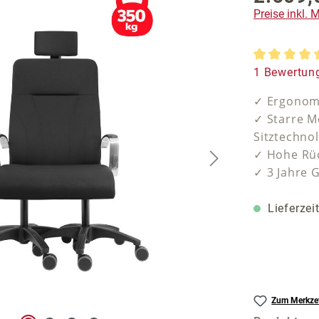
Preise inkl.
Durchschnit
1 Bewertun
✓ Ergonomi
✓ Starre M
Sitztechno
✓ Hohe Rüc
✓ 3 Jahre 
Lieferzei
Zum Merkzet