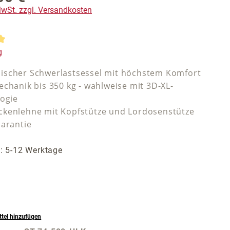
 MwSt. zzgl. Versandkosten
tliche Bewertung von 5 von 5 Sternen
g
scher Schwerlastsessel mit höchstem Komfort
echanik bis 350 kg - wahlweise mit 3D-XL-
logie
kenlehne mit Kopfstütze und Lordosenstütze
Garantie
t: 5-12 Werktage
tel hinzufügen