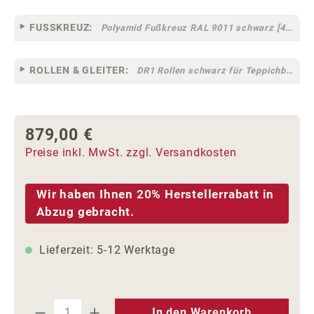
FUSSKREUZ:
Polyamid Fußkreuz RAL 9011 schwarz [44]
ROLLEN & GLEITER:
DR1 Rollen schwarz für Teppichböden [10]
879,00 €
Regulärer Preis:
Preise inkl. MwSt. zzgl. Versandkosten
Wir haben Ihnen 20% Herstellerrabatt in
Abzug gebracht.
Lieferzeit: 5-12 Werktage
Produkt Anzahl: Gib den gewünschten We
In den Warenkorb