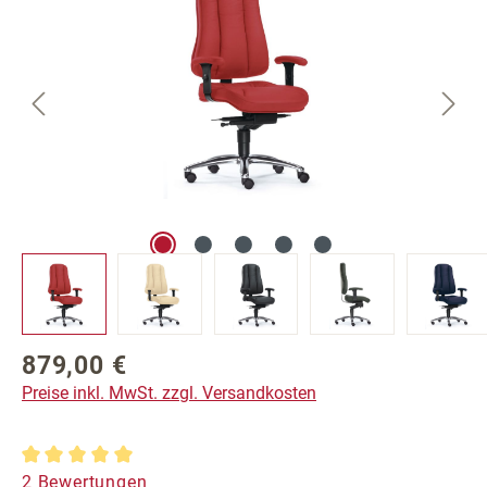
879,00 €
Regulärer Preis:
Preise inkl. MwSt. zzgl. Versandkosten
Durchschnittliche Bewertung von 5 von 5 Sternen
2 Bewertungen