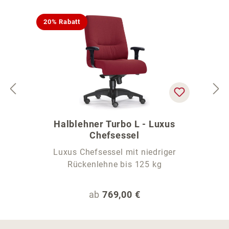
20% Rabatt
Halblehner Turbo L - Luxus
Chefsessel
Luxus Chefsessel mit niedriger
Rückenlehne bis 125 kg
Regulärer Preis:
ab
769,00 €