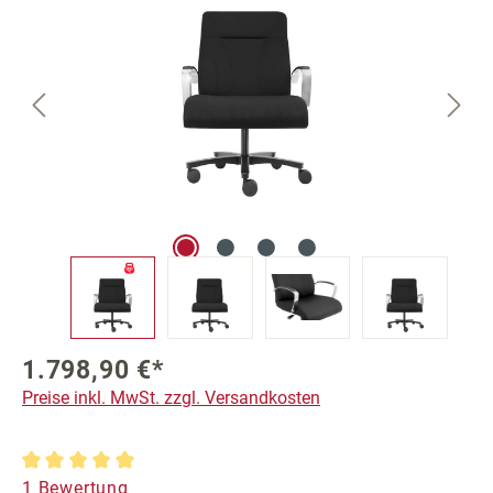
1.798,90 €*
Preise inkl. MwSt. zzgl. Versandkosten
Durchschnittliche Bewertung von 5 von 5 Sternen
1 Bewertung