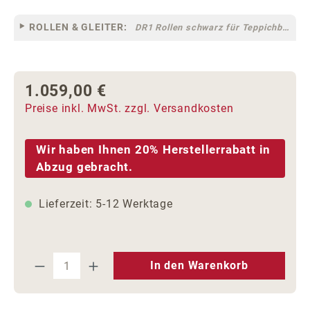
ROLLEN & GLEITER:
DR1 Rollen schwarz für Teppichböden [10]
1.059,00 €
Regulärer Preis:
Preise inkl. MwSt. zzgl. Versandkosten
Wir haben Ihnen 20% Herstellerrabatt in
Abzug gebracht.
Lieferzeit: 5-12 Werktage
Produkt Anzahl: Gib den gewünschten We
In den Warenkorb