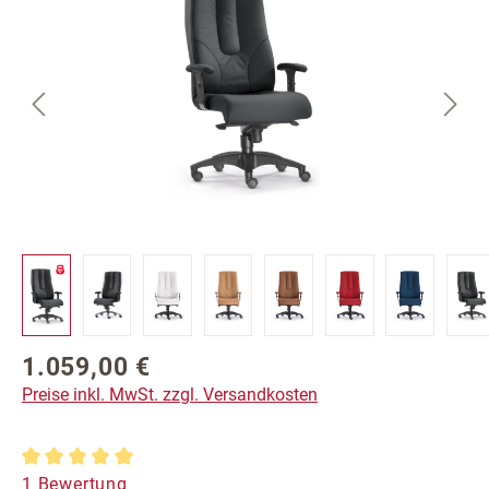
1.059,00 €
Regulärer Preis:
Preise inkl. MwSt. zzgl. Versandkosten
Durchschnittliche Bewertung von 5 von 5 Sternen
1 Bewertung