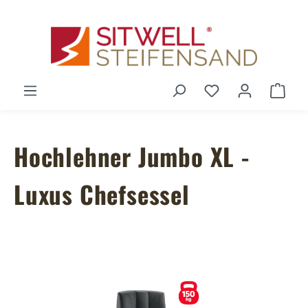
Zum Hauptinhalt springen
Du hast 0 Produ
Ware
Hochlehner Jumbo XL -
Luxus Chefsessel
Bildergalerie überspringen