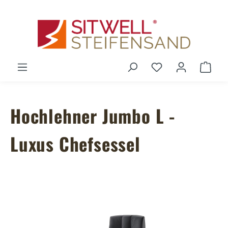
Zum Hauptinhalt springen
Du hast 0 Produ
Ware
Hochlehner Jumbo L -
Luxus Chefsessel
Bildergalerie überspringen