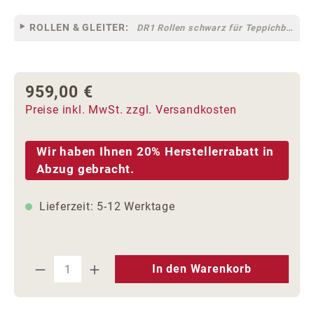
ROLLEN & GLEITER:
DR1 Rollen schwarz für Teppichböden [10]
959,00 €
Regulärer Preis:
Preise inkl. MwSt. zzgl. Versandkosten
Wir haben Ihnen 20% Herstellerrabatt in
Abzug gebracht.
Lieferzeit: 5-12 Werktage
Produkt Anzahl: Gib den gewünschten We
In den Warenkorb