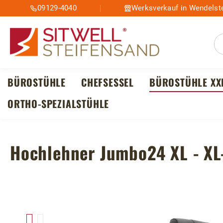
09129-4040
Werksverkauf in Wendelste
m Hauptinhalt springen
Zur Suche springen
Zur Hauptnavigation springen
BÜROSTÜHLE
CHEFSESSEL
BÜROSTÜHLE XX
ORTHO-SPEZIALSTÜHLE
Hochlehner Jumbo24 XL - XL
Bildergalerie überspringen