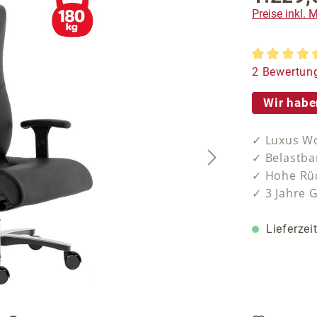
Preise inkl.
Durchschnit
2 Bewertun
Wir habe
✓ Luxus Wo
✓ Belastba
✓ Hohe Rüc
✓ 3 Jahre 
Lieferzei