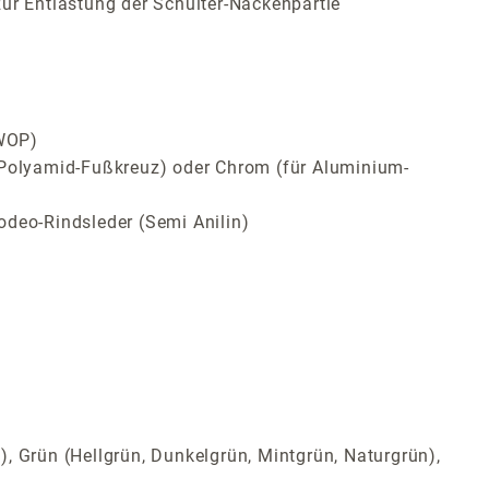
ur Entlastung der Schulter-Nackenpartie
SWOP)
ür Polyamid-Fußkreuz) oder Chrom (für Aluminium-
odeo-Rindsleder (Semi Anilin)
t), Grün (Hellgrün, Dunkelgrün, Mintgrün, Naturgrün),