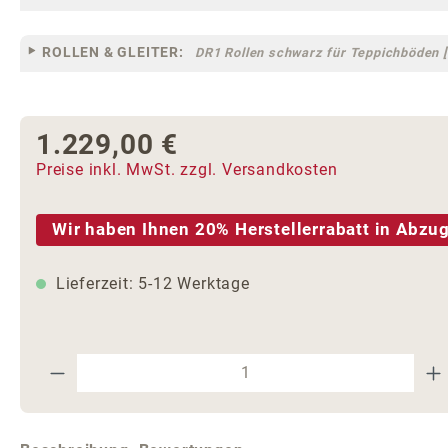
ROLLEN & GLEITER:
DR1 Rollen schwarz für Teppichböden [
1.229,00 €
Regulärer Preis:
Preise inkl. MwSt. zzgl. Versandkosten
Wir haben Ihnen 20% Herstellerrabatt in Abzug
Lieferzeit: 5-12 Werktage
Produkt Anzahl: Gib den gewünschte