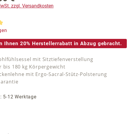
 MwSt. zzgl. Versandkosten
tliche Bewertung von 5 von 5 Sternen
gen
n Ihnen 20% Herstellerrabatt in Abzug gebracht.
hlfühlsessel mit Sitztiefenverstellung
r bis 180 kg Körpergewicht
kenlehne mit Ergo-Sacral-Stütz-Polsterung
Garantie
t: 5-12 Werktage