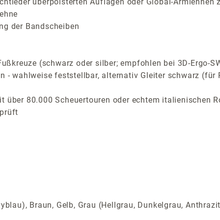
chtleder überpolsterten Auflagen oder Global-Armlehnen z
lehne
ung der Bandscheiben
ußkreuze (schwarz oder silber; empfohlen bei 3D-Ergo-
n - wahlweise feststellbar, alternativ Gleiter schwarz (f
t über 80.000 Scheuertouren oder echtem italienischen R
prüft
yblau), Braun, Gelb, Grau (Hellgrau, Dunkelgrau, Anthrazi