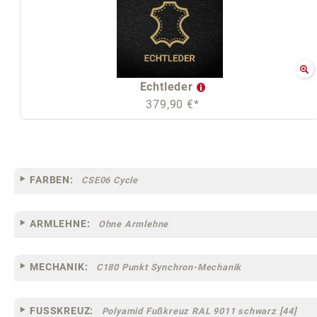
Echtleder
379,90 €*
FARBEN:
CSE06 Cycle
ARMLEHNE:
Ohne Armlehne
MECHANIK:
C180 Punkt Synchron-Mechanik
FUSSKREUZ:
Polyamid Fußkreuz RAL 9011 schwarz [44]