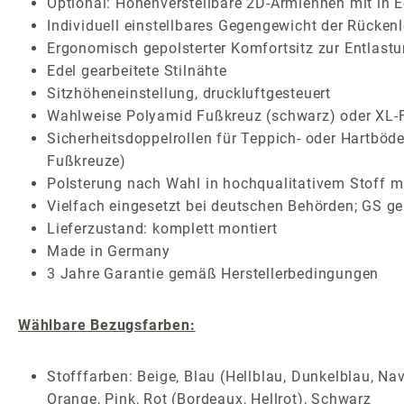
Optional: Höhenverstellbare 2D-Armlehnen mit in E
Individuell einstellbares Gegengewicht der Rücken
Ergonomisch gepolsterter Komfortsitz zur Entlast
Edel gearbeitete Stilnähte
Sitzhöheneinstellung, druckluftgesteuert
Wahlweise Polyamid Fußkreuz (schwarz) oder XL-F
Sicherheitsdoppelrollen für Teppich- oder Hartböde
Fußkreuze)
Polsterung nach Wahl in hochqualitativem Stoff mi
Vielfach eingesetzt bei deutschen Behörden; GS ge
Lieferzustand: komplett montiert
Made in Germany
3 Jahre Garantie gemäß Herstellerbedingungen
Wählbare Bezugsfarben:
Stofffarben: Beige, Blau (Hellblau, Dunkelblau, Nav
Orange, Pink, Rot (Bordeaux, Hellrot), Schwarz