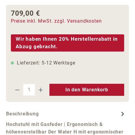
709,00 €
Regulärer Preis:
Preise inkl. MwSt. zzgl. Versandkosten
Wir haben Ihnen 20% Herstellerrabatt in
Abzug gebracht.
Lieferzeit: 5-12 Werktage
Produkt Anzahl: Gib den gewünschten We
In den Warenkorb
Beschreibung
Hochstuhl mit Gasfeder | Ergonomisch &
höhenverstellbar Der Water H mit ergonomischer