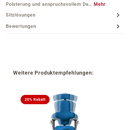
Polsterung und anspruchsvollem De…
Mehr
Sitzlösungen
Bewertungen
Produktgalerie überspringen
Weitere Produktempfehlungen:
20% Rabatt