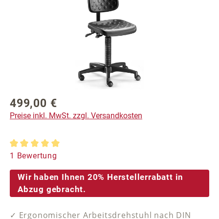
499,00 €
Regulärer Preis:
Preise inkl. MwSt. zzgl. Versandkosten
Durchschnittliche Bewertung von 5 von 5 Sternen
1 Bewertung
Wir haben Ihnen 20% Herstellerrabatt in
Abzug gebracht.
✓ Ergonomischer Arbeitsdrehstuhl nach DIN