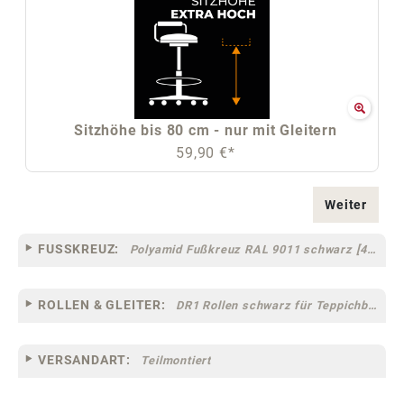
Sitzhöhe bis 80 cm - nur mit Gleitern
59,90 €*
Weiter
FUSSKREUZ:
Polyamid Fußkreuz RAL 9011 schwarz [44]
ROLLEN & GLEITER:
DR1 Rollen schwarz für Teppichböden [10]
VERSANDART:
Teilmontiert