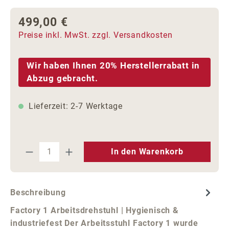
499,00 €
Regulärer Preis:
Preise inkl. MwSt. zzgl. Versandkosten
Wir haben Ihnen 20% Herstellerrabatt in
Abzug gebracht.
Lieferzeit: 2-7 Werktage
Produkt Anzahl: Gib den gewünschten We
In den Warenkorb
Beschreibung
Factory 1 Arbeitsdrehstuhl | Hygienisch &
industriefest Der Arbeitsstuhl Factory 1 wurde