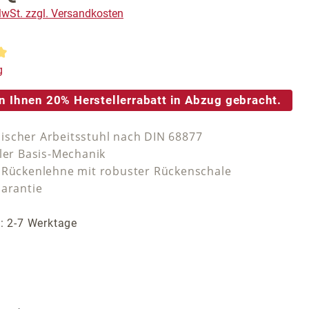
 MwSt. zzgl. Versandkosten
tliche Bewertung von 5 von 5 Sternen
g
n Ihnen 20% Herstellerrabatt in Abzug gebracht.
scher Arbeitsstuhl nach DIN 68877
iler Basis-Mechanik
 Rückenlehne mit robuster Rückenschale
Garantie
t: 2-7 Werktage