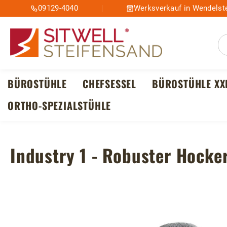
09129-4040
Werksverkauf in Wendelste
m Hauptinhalt springen
Zur Suche springen
Zur Hauptnavigation springen
BÜROSTÜHLE
CHEFSESSEL
BÜROSTÜHLE XX
ORTHO-SPEZIALSTÜHLE
Industry 1 - Robuster Hock
Bildergalerie überspringen