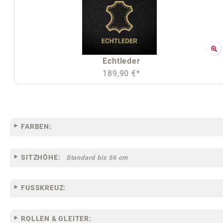
Echtleder
189,90 €*
FARBEN:
SITZHÖHE:
Standard bis 56 cm
FUSSKREUZ:
ROLLEN & GLEITER: