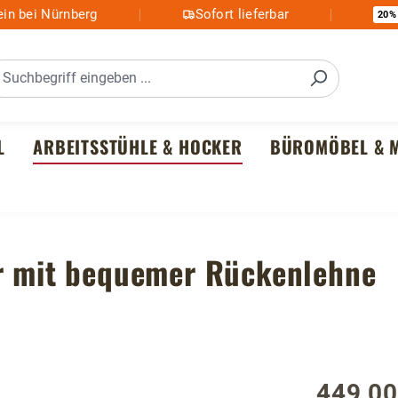
in bei Nürnberg
Sofort lieferbar
20%
L
ARBEITSSTÜHLE & HOCKER
BÜROMÖBEL & M
er mit bequemer Rückenlehne
449,00
Regulärer P