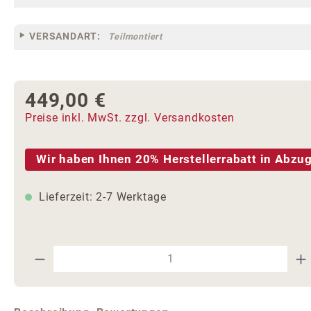
VERSANDART:
Teilmontiert
449,00 €
Regulärer Preis:
Preise inkl. MwSt. zzgl. Versandkosten
Wir haben Ihnen 20% Herstellerrabatt in Abzug
Lieferzeit: 2-7 Werktage
Produkt Anzahl: Gib den gewünschte