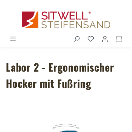
Zum Hauptinhalt springen
Du hast 0 Produ
Ware
Labor 2 - Ergonomischer
Hocker mit Fußring
Bildergalerie überspringen