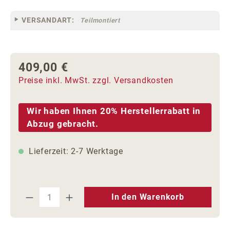
VERSANDART:
Teilmontiert
409,00 €
Regulärer Preis:
Preise inkl. MwSt. zzgl. Versandkosten
Wir haben Ihnen 20% Herstellerrabatt in
Abzug gebracht.
Lieferzeit: 2-7 Werktage
Produkt Anzahl: Gib den gewünschten We
In den Warenkorb