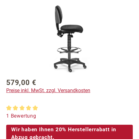
Bildergalerie überspringen
579,00 €
Regulärer Preis:
Preise inkl. MwSt. zzgl. Versandkosten
Durchschnittliche Bewertung von 5 von 5 Sternen
1 Bewertung
Wir haben Ihnen 20% Herstellerrabatt in
Abzug gebracht.