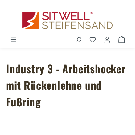
Zum Hauptinhalt springen
Du hast 0 Produ
Ware
Industry 3 - Arbeitshocker
mit Rückenlehne und
Fußring