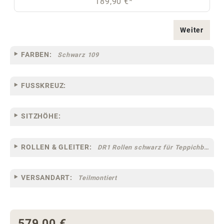
189,90 €*
Weiter
FARBEN:
Schwarz 109
FUSSKREUZ:
SITZHÖHE:
ROLLEN & GLEITER:
DR1 Rollen schwarz für Teppichböden [10] (groß)
VERSANDART:
Teilmontiert
579,00 €
Regulärer Preis: