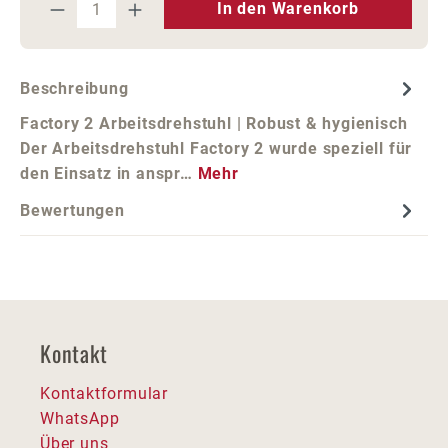
Produkt Anzahl: Gib den gewünschten We
In den Warenkorb
Beschreibung
Factory 2 Arbeitsdrehstuhl | Robust & hygienisch
Der Arbeitsdrehstuhl Factory 2 wurde speziell für
den Einsatz in anspr…
Mehr
Bewertungen
Kontakt
Kontaktformular
WhatsApp
Über uns