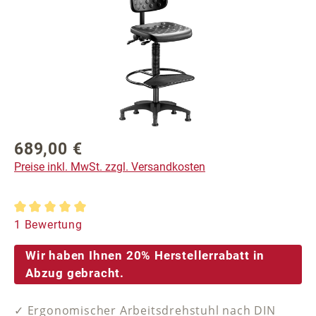
689,00 €
Regulärer Preis:
Preise inkl. MwSt. zzgl. Versandkosten
Durchschnittliche Bewertung von 5 von 5 Sternen
1 Bewertung
Wir haben Ihnen 20% Herstellerrabatt in
Abzug gebracht.
✓ Ergonomischer Arbeitsdrehstuhl nach DIN