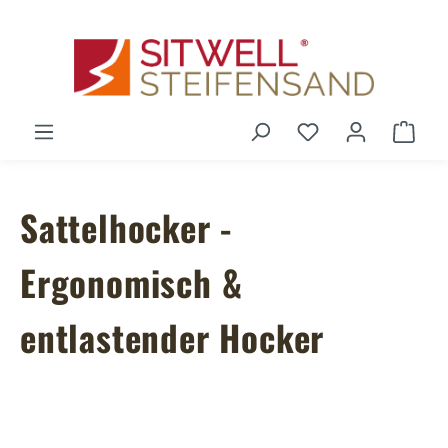
Zum Hauptinhalt springen
Du hast 0 Produ
Ware
Sattelhocker -
Ergonomisch &
entlastender Hocker