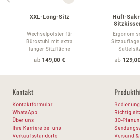
XXL-Long-Sitz
Hüft-Sakr
Sitzkisse
Sitzauflage fü
Wechselpolster für
Ergonomis
Bürostuhl mit extra
Sitzauflage
langer Sitzfläche
Sattelsit
Regulärer Preis:
Regulärer
ab
149,00 €
ab
129,00
Kontakt
Produkth
Kontaktformular
Bedienung
WhatsApp
Richtig si
Über uns
3D-Planun
Ihre Karriere bei uns
Sendungsv
Verkaufsstandorte
Versand &