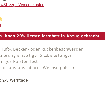
 MwSt. zzgl. Versandkosten
tliche Bewertung von 5 von 5 Sternen
g
n Ihnen 20% Herstellerrabatt in Abzug gebracht.
i Hüft-, Becken- oder Rückenbeschwerden
zierung einseitiger Sitzbelastungen
miges Polster, fest
los austauschbares Wechselpolster
t: 2-5 Werktage