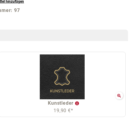
tel hinzufügen
mmer:
97
Kunstleder
19,90 €*