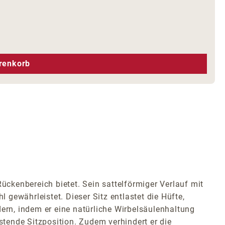
hen um die Anzahl zu erhöhen oder zu r
renkorb
ückenbereich bietet. Sein sattelförmiger Verlauf mit
 gewährleistet. Dieser Sitz entlastet die Hüfte,
rn, indem er eine natürliche Wirbelsäulenhaltung
stende Sitzposition. Zudem verhindert er die