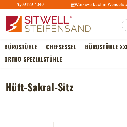
09129-4040
Werksverkauf in Wendelste
m Hauptinhalt springen
Zur Suche springen
Zur Hauptnavigation springen
BÜROSTÜHLE
CHEFSESSEL
BÜROSTÜHLE XX
ORTHO-SPEZIALSTÜHLE
Hüft-Sakral-Sitz
Bildergalerie überspringen