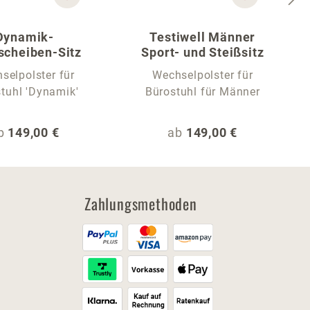
Dynamik-
Testiwell Männer
scheiben-Sitz
Sport- und Steißsitz
selpolster für
Wechselpolster für
tuhl 'Dynamik'
Bürostuhl für Männer
egulärer Preis:
Regulärer Preis:
b
149,00 €
ab
149,00 €
Zahlungsmethoden