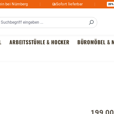
in bei Nürnberg
Sofort lieferbar
20%
L
ARBEITSSTÜHLE & HOCKER
BÜROMÖBEL & M
199,00
Regulärer P