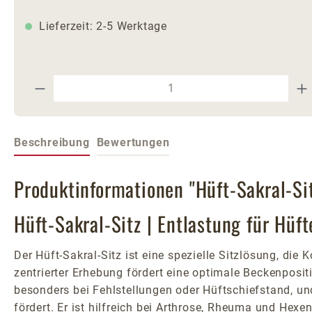
Lieferzeit: 2-5 Werktage
Produkt Anzahl: Gib den gewünschte
Beschreibung
Bewertungen
Produktinformationen "Hüft-Sakral-Si
Hüft-Sakral-Sitz | Entlastung für Hüf
Der Hüft-Sakral-Sitz ist eine spezielle Sitzlösung, di
zentrierter Erhebung fördert eine optimale Beckenpositi
besonders bei Fehlstellungen oder Hüftschiefstand, u
fördert. Er ist hilfreich bei Arthrose, Rheuma und Hex