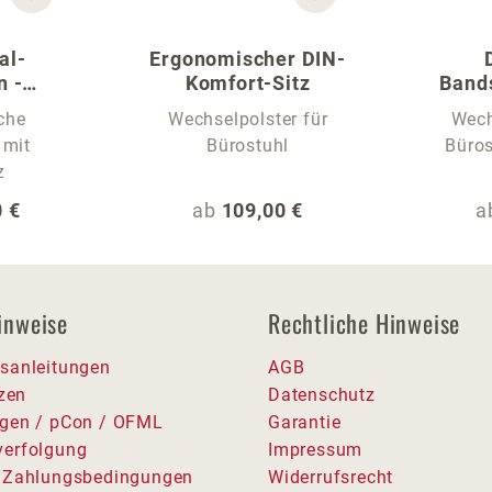
al-
Ergonomischer DIN-
n -
Komfort-Sitz
Band
r Stühle
che
Wechselpolster für
Wech
 mit
Bürostuhl
Büros
z
 Preis:
Regulärer Preis:
R
 €
ab
109,00 €
a
inweise
Rechtliche Hinweise
sanleitungen
AGB
tzen
Datenschutz
gen / pCon / OFML
Garantie
erfolgung
Impressum
 Zahlungsbedingungen
Widerrufsrecht