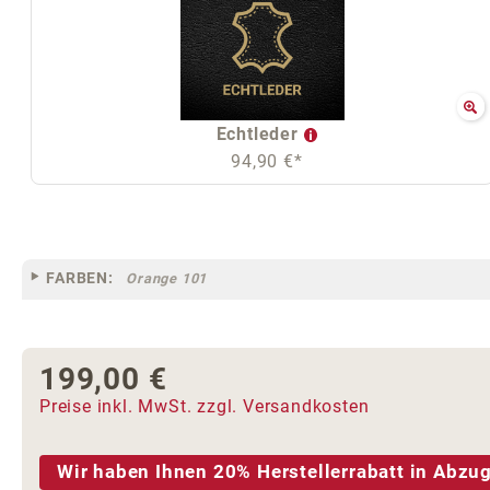
Echtleder
94,90 €*
FARBEN:
Orange 101
199,00 €
Regulärer Preis:
Preise inkl. MwSt. zzgl. Versandkosten
Wir haben Ihnen 20% Herstellerrabatt in Abzug