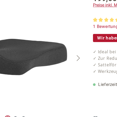
Preise inkl.
Durchschnit
1 Bewertun
Wir habe
✓ Ideal be
✓ Zur Redu
✓ Sattelför
✓ Werkzeug
Lieferzei