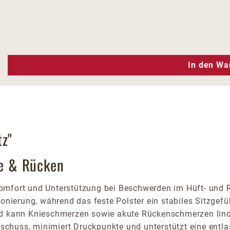
n Wert ein oder benutze die Schaltfläc
In den Wa
tz"
te & Rücken
e Komfort und Unterstützung bei Beschwerden im Hüft- und R
onierung, während das feste Polster ein stabiles Sitzgefühl
nd kann Knieschmerzen sowie akute Rückenschmerzen linde
enschuss, minimiert Druckpunkte und unterstützt eine entla