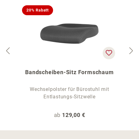
20% Rabatt
Bandscheiben-Sitz Formschaum
Wechselpolster für Bürostuhl mit
Entlastungs-Sitzwelle
Regulärer Preis:
ab
129,00 €