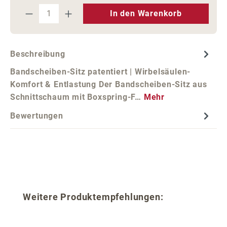
Produkt Anzahl: Gib den gewünschten We
In den Warenkorb
Beschreibung
Bandscheiben-Sitz patentiert | Wirbelsäulen-
Komfort & Entlastung Der Bandscheiben-Sitz aus
Schnittschaum mit Boxspring-F…
Mehr
Bewertungen
Produktgalerie überspringen
Weitere Produktempfehlungen: