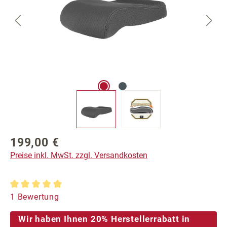
199,00 €
Regulärer Preis:
Preise inkl. MwSt. zzgl. Versandkosten
Durchschnittliche Bewertung von 5 von 5 Sternen
1 Bewertung
Wir haben Ihnen 20% Herstellerrabatt in