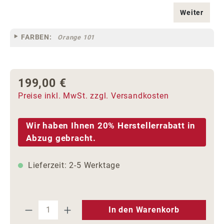
Weiter
FARBEN:
Orange 101
199,00 €
Regulärer Preis:
Preise inkl. MwSt. zzgl. Versandkosten
Wir haben Ihnen 20% Herstellerrabatt in
Abzug gebracht.
Lieferzeit: 2-5 Werktage
Produkt Anzahl: Gib den gewünschten We
In den Warenkorb