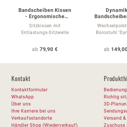
Bandscheiben Kissen
Dynami
- Ergonomische
Bandscheibe
Sitzauflage
Sitzkissen mit
Wechselpolst
Entlastungs-Sitzwelle
Bürostuhl 'Dy
Regulärer Preis:
Regulärer
ab
79,90 €
ab
149,00
Kontakt
Produkth
Kontaktformular
Bedienung
WhatsApp
Richtig si
Über uns
3D-Planun
Ihre Karriere bei uns
Sendungsv
Verkaufsstandorte
Versand &
Händler Shop (Wiederverkauf)
Zuschuss 