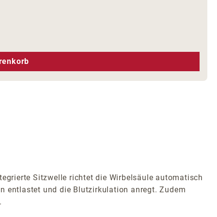
hen um die Anzahl zu erhöhen oder zu r
renkorb
egrierte Sitzwelle richtet die Wirbelsäule automatisch
en entlastet und die Blutzirkulation anregt. Zudem
.