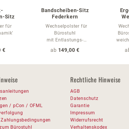
k-
Bandscheiben-Sitz
Erg
n-Sitz
Federkern
We
er für
Wechselpolster für
Wech
namik'
Bürostuhl
Büros
mit Entlastungs-
weich
Sitzwelle
 Preis:
Regulärer Preis:
R
 €
ab
149,00 €
a
inweise
Rechtliche Hinweise
sanleitungen
AGB
tzen
Datenschutz
gen / pCon / OFML
Garantie
erfolgung
Impressum
 Zahlungsbedingungen
Widerrufsrecht
zum Bürostuhl
Verhaltenskodex