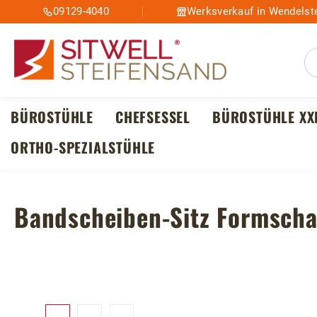
09129-4040
Werksverkauf in Wendelste
m Hauptinhalt springen
Zur Suche springen
Zur Hauptnavigation springen
BÜROSTÜHLE
CHEFSESSEL
BÜROSTÜHLE XX
ORTHO-SPEZIALSTÜHLE
Bandscheiben-Sitz Formsch
Bildergalerie überspringen