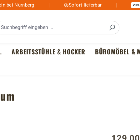
in bei Nürnberg
Sofort lieferbar
20%
L
ARBEITSSTÜHLE & HOCKER
BÜROMÖBEL & M
aum
129,00
Regulärer P