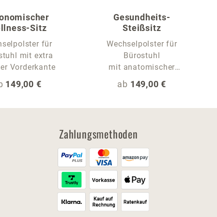
onomischer
Gesundheits-
llness-Sitz
Steißsitz
selpolster für
Wechselpolster für
tuhl mit extra
Bürostuhl
er Vorderkante
mit anatomischer
Sitzrille
egulärer Preis:
Regulärer Preis:
b
149,00 €
ab
149,00 €
Zahlungsmethoden