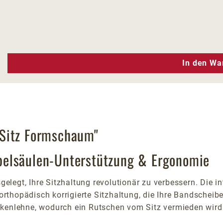
n Wert ein oder benutze die Schaltfläc
In den Wa
-Sitz Formschaum"
belsäulen-Unterstützung & Ergonomie
egt, Ihre Sitzhaltung revolutionär zu verbessern. Die int
 orthopädisch korrigierte Sitzhaltung, die Ihre Bandscheib
ckenlehne, wodurch ein Rutschen vom Sitz vermieden wird