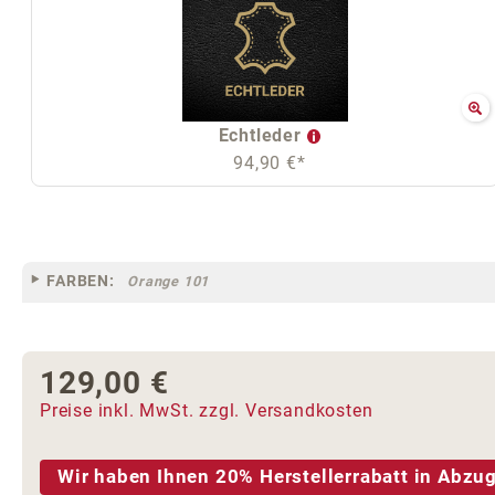
Echtleder
94,90 €*
FARBEN:
Orange 101
129,00 €
Regulärer Preis:
Preise inkl. MwSt. zzgl. Versandkosten
Wir haben Ihnen 20% Herstellerrabatt in Abzug