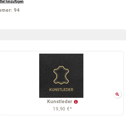
tel hinzufügen
mmer:
94
Kunstleder
19,90 €*