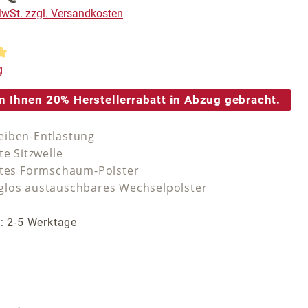
 MwSt. zzgl. Versandkosten
tliche Bewertung von 5 von 5 Sternen
g
n Ihnen 20% Herstellerrabatt in Abzug gebracht.
iben-Entlastung
te Sitzwelle
stes Formschaum-Polster
los austauschbares Wechselpolster
t: 2-5 Werktage