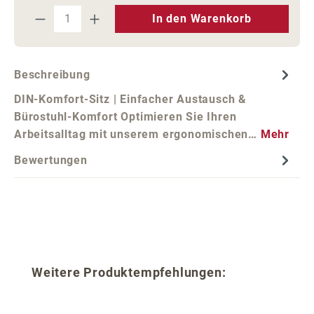
Produkt Anzahl: Gib den gewünschten We
In den Warenkorb
Beschreibung
DIN-Komfort-Sitz | Einfacher Austausch &
Bürostuhl-Komfort Optimieren Sie Ihren
Arbeitsalltag mit unserem ergonomischen…
Mehr
Bewertungen
Produktgalerie überspringen
Weitere Produktempfehlungen: