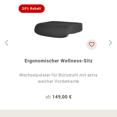
20% Rabatt
Ergonomischer Wellness-Sitz
Wechselpolster für Bürostuhl mit extra
weicher Vorderkante
Regulärer Preis:
ab
149,00 €