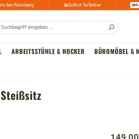
in bei Nürnberg
Sofort lieferbar
20%
L
ARBEITSSTÜHLE & HOCKER
BÜROMÖBEL & M
Steißsitz
149,00
Regulärer P