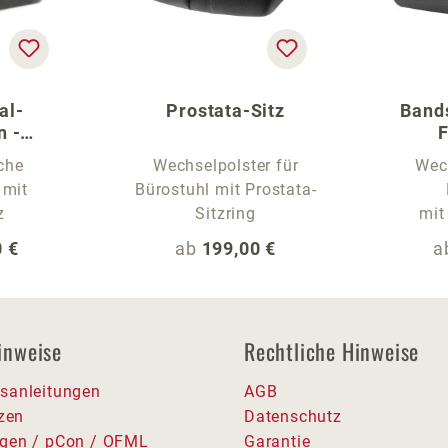
al-
Prostata-Sitz
Band
n -
F
r Stühle
che
Wechselpolster für
Wech
 mit
Bürostuhl mit Prostata-
z
Sitzring
mit
 Preis:
Regulärer Preis:
R
 €
ab
199,00 €
a
inweise
Rechtliche Hinweise
sanleitungen
AGB
tzen
Datenschutz
gen / pCon / OFML
Garantie