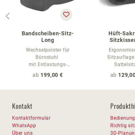
Bandscheiben-Sitz-
Hüft-Sakr
Long
Sitzkisse
Sitzauflage fü
Wechselpolster für
Ergonomis
Bürostuhl
Sitzauflage
mit Entlastungs-
Sattelsit
Sitzwelle und extra
Regulärer Preis:
Regulärer
ab
199,00 €
ab
129,00
langer Sitzfläche
Kontakt
Produkth
Kontaktformular
Bedienung
WhatsApp
Richtig si
Über uns
3D-Planun