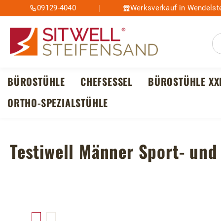
09129-4040
Werksverkauf in Wendelste
m Hauptinhalt springen
Zur Suche springen
Zur Hauptnavigation springen
BÜROSTÜHLE
CHEFSESSEL
BÜROSTÜHLE XX
ORTHO-SPEZIALSTÜHLE
Testiwell Männer Sport- und 
Bildergalerie überspringen