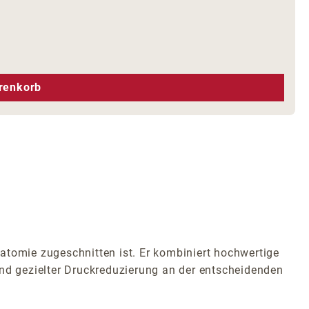
hen um die Anzahl zu erhöhen oder zu r
renkorb
Anatomie zugeschnitten ist. Er kombiniert hochwertige
und gezielter Druckreduzierung an der entscheidenden