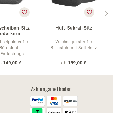
scheiben-Sitz
Hüft-Sakral-Sitz
ederkern
selpolster für
Wechselpolster für
Bürostuhl
Bürostuhl mit Sattelsitz
 Entlastungs-
Sitzwelle
egulärer Preis:
Regulärer Preis:
b
149,00 €
ab
199,00 €
Zahlungsmethoden