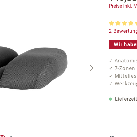
Preise inkl.
Durchschnit
2 Bewertun
Wir habe
✓ Anatomis
✓ 7-Zonen
✓ Mittelfes
✓ Werkzeug
Lieferzei