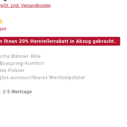
 MwSt. zzgl. Versandkosten
tliche Bewertung von 5 von 5 Sternen
gen
n Ihnen 20% Herstellerrabatt in Abzug gebracht.
che Männer-Rille
 Boxspring-Komfort
tes Polster
los austauschbares Wechselpolster
t: 2-5 Werktage