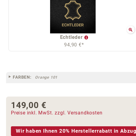
Echtleder
94,90 €*
FARBEN:
Orange 101
149,00 €
Regulärer Preis:
Preise inkl. MwSt. zzgl. Versandkosten
Wir haben Ihnen 20% Herstellerrabatt in Abzug