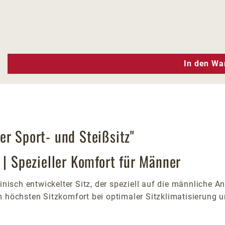
n Wert ein oder benutze die Schaltfläc
In den Wa
er Sport- und Steißsitz"
 | Spezieller Komfort für Männer
inisch entwickelter Sitz, der speziell auf die männliche 
m höchsten Sitzkomfort bei optimaler Sitzklimatisierung 