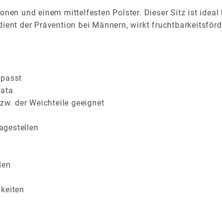
Zonen und einem mittelfesten Polster. Dieser Sitz ist ide
dient der Prävention bei Männern, wirkt fruchtbarkeitsför
epasst
tata
w. der Weichteile geeignet
agestellen
den
gkeiten