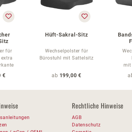
cher
Hüft-Sakral-Sitz
Band
Sitz
F
er für
Wechselpolster für
Wech
 extra
Bürostuhl mit Sattelsitz
rkante
mit
 Preis:
Regulärer Preis:
R
 €
ab
199,00 €
a
inweise
Rechtliche Hinweise
sanleitungen
AGB
tzen
Datenschutz