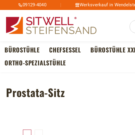
09129-4040
Werksverkauf in Wendelste
m Hauptinhalt springen
Zur Suche springen
Zur Hauptnavigation springen
BÜROSTÜHLE
CHEFSESSEL
BÜROSTÜHLE XX
ORTHO-SPEZIALSTÜHLE
Prostata-Sitz
Bildergalerie überspringen