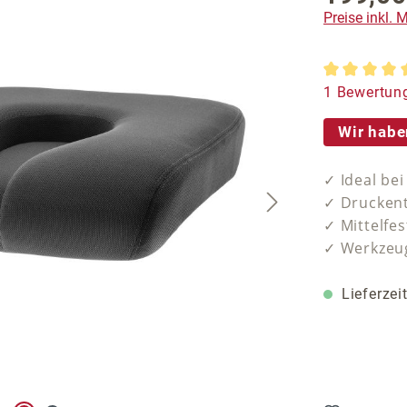
Preise inkl.
Durchschnit
1 Bewertun
Wir habe
✓ Ideal be
✓ Druckent
✓ Mittelfes
✓ Werkzeug
Lieferzei