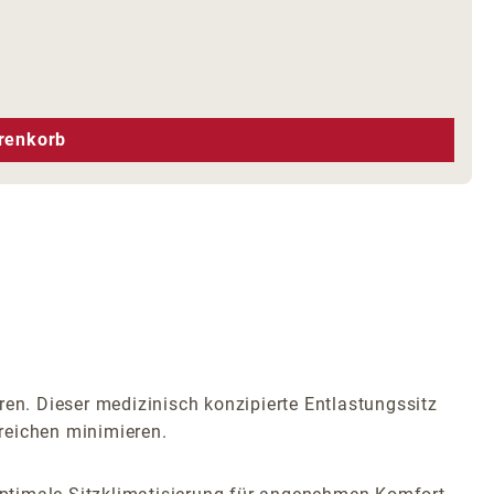
hen um die Anzahl zu erhöhen oder zu r
renkorb
ren. Dieser medizinisch konzipierte Entlastungssitz
ereichen minimieren.