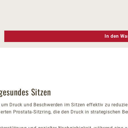
n Wert ein oder benutze die Schaltfläc
In den Wa
 gesundes Sitzen
, um Druck und Beschwerden im Sitzen effektiv zu reduzie
ierten Prostata-Sitzring, die den Druck in strategischen B