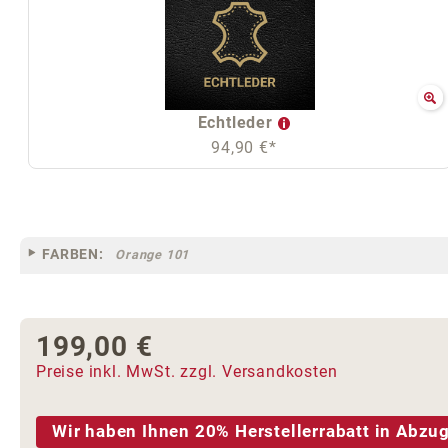
Echtleder
94,90 €*
FARBEN:
Orange 101
199,00 €
Regulärer Preis:
Preise inkl. MwSt. zzgl. Versandkosten
Wir haben Ihnen 20% Herstellerrabatt in Abzug