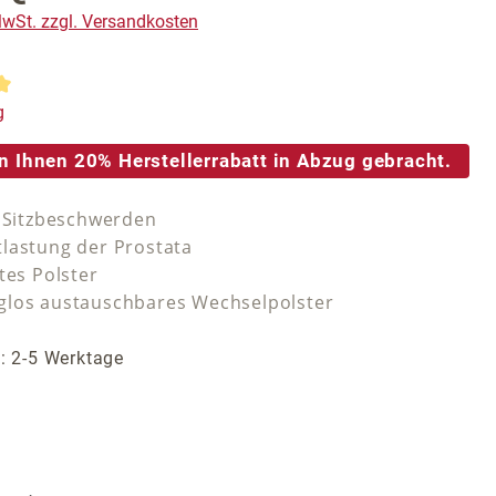
 MwSt. zzgl. Versandkosten
tliche Bewertung von 5 von 5 Sternen
g
n Ihnen 20% Herstellerrabatt in Abzug gebracht.
i Sitzbeschwerden
lastung der Prostata
tes Polster
los austauschbares Wechselpolster
t: 2-5 Werktage