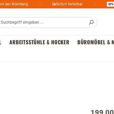
in bei Nürnberg
Sofort lieferbar
20%
L
ARBEITSSTÜHLE & HOCKER
BÜROMÖBEL & M
199,00
Regulärer P