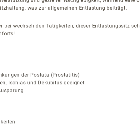
 Unterstützung und gezielter Nachgiebigkeit, während eine
Sitzhaltung, was zur allgemeinen Entlastung beiträgt.
er bei wechselnden Tätigkeiten, dieser Entlastungssitz 
mforts!
kungen der Postata (Prostatitis)
n, Ischias und Dekubitus geeignet
 Ausparung
gkeiten