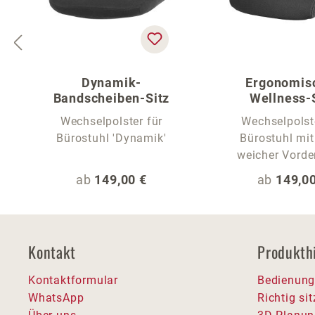
Dynamik-
Ergonomis
Bandscheiben-Sitz
Wellness-
Wechselpolster für
Wechselpolst
Bürostuhl 'Dynamik'
Bürostuhl mit
weicher Vorde
Regulärer Preis:
Regulärer
ab
149,00 €
ab
149,00
Kontakt
Produkth
Kontaktformular
Bedienung
WhatsApp
Richtig si