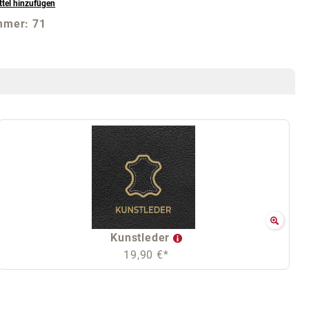
tel hinzufügen
mmer:
71
Kunstleder
19,90 €*