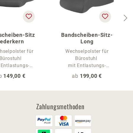
scheiben-Sitz
Bandscheiben-Sitz-
ederkern
Long
selpolster für
Wechselpolster für
Bürostuhl
Bürostuhl
 Entlastungs-
mit Entlastungs-
Sitzwelle
Sitzwelle und extra
egulärer Preis:
Regulärer Preis:
b
149,00 €
ab
199,00 €
langer Sitzfläche
Zahlungsmethoden