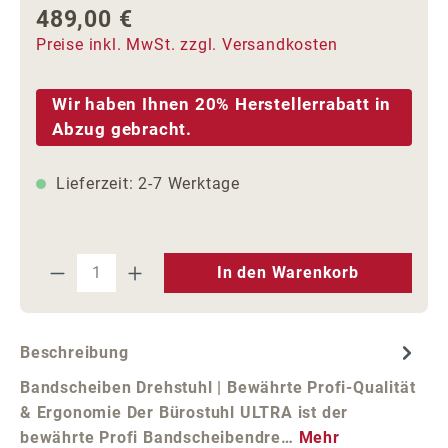
489,00 €
Regulärer Preis:
Preise inkl. MwSt. zzgl. Versandkosten
Wir haben Ihnen 20% Herstellerrabatt in
Abzug gebracht.
Lieferzeit: 2-7 Werktage
Produkt Anzahl: Gib den gewünschten We
In den Warenkorb
Beschreibung
Bandscheiben Drehstuhl | Bewährte Profi-Qualität
& Ergonomie Der Bürostuhl ULTRA ist der
bewährte Profi Bandscheibendre…
Mehr