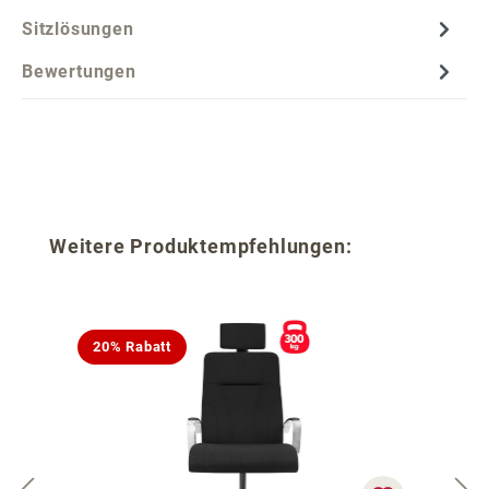
Sitzlösungen
Bewertungen
Produktgalerie überspringen
Weitere Produktempfehlungen:
20% Rabatt