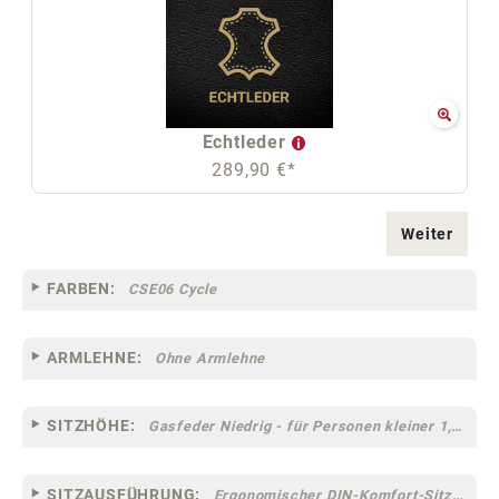
Echtleder
289,90 €*
Weiter
FARBEN:
CSE06 Cycle
ARMLEHNE:
Ohne Armlehne
SITZHÖHE:
Gasfeder Niedrig - für Personen kleiner 1,60 m
SITZAUSFÜHRUNG:
Ergonomischer DIN-Komfort-Sitz [75]