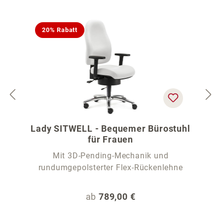
20% Rabatt
Lady SITWELL - Bequemer Bürostuhl
für Frauen
Mit 3D-Pending-Mechanik und
rundumgepolsterter Flex-Rückenlehne
Regulärer Preis:
ab
789,00 €