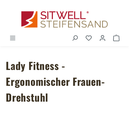
Zum Hauptinhalt springen
Du hast 0 Produ
Ware
Lady Fitness -
Ergonomischer Frauen-
Drehstuhl