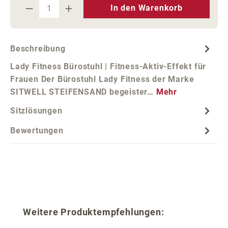
Produkt Anzahl: Gib den gewünschten We
In den Warenkorb
Beschreibung
Lady Fitness Bürostuhl | Fitness-Aktiv-Effekt für
Frauen Der Bürostuhl Lady Fitness der Marke
SITWELL STEIFENSAND begeister…
Mehr
Sitzlösungen
Bewertungen
Produktgalerie überspringen
Weitere Produktempfehlungen: