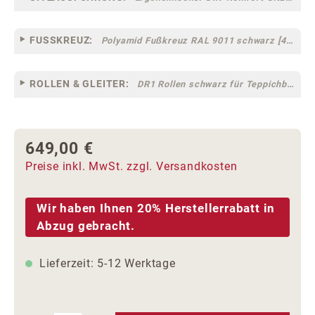
FUSSKREUZ:
Polyamid Fußkreuz RAL 9011 schwarz [44]
ROLLEN & GLEITER:
DR1 Rollen schwarz für Teppichböden [10]
649,00 €
Regulärer Preis:
Preise inkl. MwSt. zzgl. Versandkosten
Wir haben Ihnen 20% Herstellerrabatt in
Abzug gebracht.
Lieferzeit: 5-12 Werktage