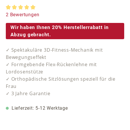
Durchschnittliche Bewertung von 5 von 5 Sternen
2 Bewertungen
Wir haben Ihnen 20% Herstellerrabatt in
Abzug gebracht.
✓ Spektakuläre 3D-Fitness-Mechanik mit
Bewegungseffekt
✓ Formgebende Flex-Rückenlehne mit
Lordosenstütze
✓ Orthopädische Sitzlösungen speziell für die
Frau
✓ 3 Jahre Garantie
Lieferzeit: 5-12 Werktage