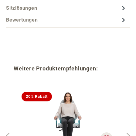
Sitzlösungen
Bewertungen
Produktgalerie überspringen
Weitere Produktempfehlungen:
20% Rabatt