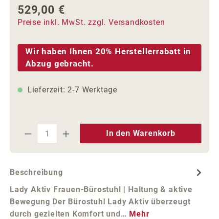
529,00 €
Regulärer Preis:
Preise inkl. MwSt. zzgl. Versandkosten
Wir haben Ihnen 20% Herstellerrabatt in
Abzug gebracht.
Lieferzeit: 2-7 Werktage
Produkt Anzahl: Gib den gewünschten We
In den Warenkorb
Beschreibung
Lady Aktiv Frauen-Bürostuhl | Haltung & aktive
Bewegung Der Bürostuhl Lady Aktiv überzeugt
durch gezielten Komfort und…
Mehr