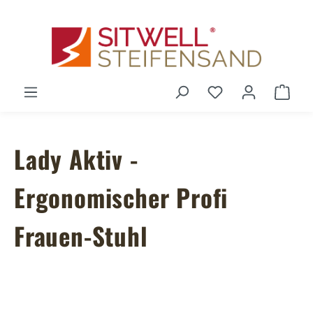
Zum Hauptinhalt springen
Du hast 0 Produ
Ware
Lady Aktiv -
Ergonomischer Profi
Frauen-Stuhl