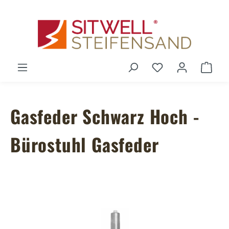
Zum Hauptinhalt springen
Du hast 0 Produ
Ware
Gasfeder Schwarz Hoch -
Bürostuhl Gasfeder
Bildergalerie überspringen