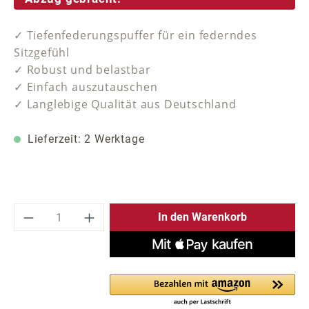
✓ Tiefenfederungspuffer für ein federndes
Sitzgefühl
✓ Robust und belastbar
✓ Einfach auszutauschen
✓ Langlebige Qualität aus Deutschland
Lieferzeit: 2 Werktage
Produkt Anzahl: Gib den gewünschten Wer
In den Warenkorb