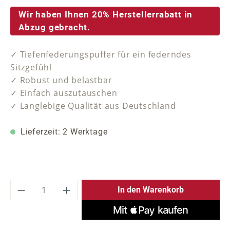
Wir haben Ihnen 20% Herstellerrabatt in
Abzug gebracht.
✓ Tiefenfederungspuffer für ein federndes
Sitzgefühl
✓ Robust und belastbar
✓ Einfach auszutauschen
✓ Langlebige Qualität aus Deutschland
Lieferzeit: 2 Werktage
Produkt Anzahl: Gib den gewünschten Wer
In den Warenkorb