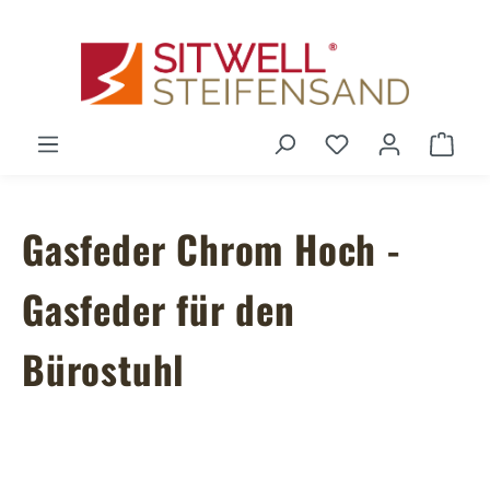
Zum Hauptinhalt springen
Du hast 0 Produ
Ware
Gasfeder Chrom Hoch -
Gasfeder für den
Bürostuhl